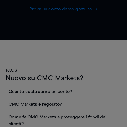
Prova un conto demo gratuito
FAQS
Nuovo su CMC Markets?
Quanto costa aprire un conto?
Non ci sono costi per aprire un conto CFD reale.
CMC Markets è regolato?
Puoi anche visualizzare gratuitamente i prezzi e
CMC Markets Germany GmbH è un broker
utilizzare strumenti come grafici, notizie Reuters
Come fa CMC Markets a proteggere i fondi dei
regolamentato dall'Autorità federale tedesca di
o rapporti quantitativi sui titoli azionari di
clienti?