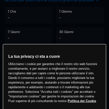
Accedi per sbloccare le funzioni grafiche avanzate
1 Ora
1 Giorno
-
-
7 Giorni
30 Giorni
-
-
La tua privacy ci sta a cuore
0
% dei clienti hanno posizioni
su
Utilizziamo i cookie per garantire che il nostro sito web funzioni
questo prodotto
correttamente, e per aiutarci a migliorare il nostro servizio,
raccogliamo dati per capire come le persone utilizzano il sito.
Dando il consenso a tutti i cookie, possiamo migliorare la tua
Fai trading
esperienza, per esempio, aiutando a trovare informazioni più
rapidamente e adattando i contenuti o il marketing alle tue
preferenze. Seleziona "Accetta tutti i cookies" per accettare o
"Impostazioni cookies" per gestire le impostazioni dei cookie.
Puoi saperne di più consultando la nostra
Politica dei Cookie