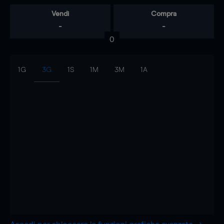
Vendi
Compra
-
-
0
1G
3G
1S
1M
3M
1A