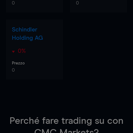
0
0
Schindler
Holding AG
0%
Prezzo
0
Perché fare trading su
con
CMC Markets?