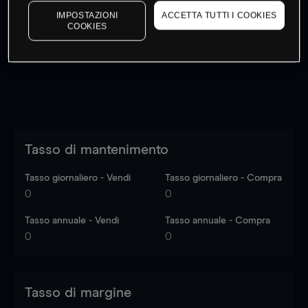
I prezzi sono solo indicativi.
Accedi
per vedere gli ultimi
IMPOSTAZIONI
ACCETTA TUTTI I COOKIES
COOKIES
dati di mercato
Log in
to see latest market data
Tasso di mantenimento
Tasso giornaliero - Vendi
Tasso giornaliero - Compra
0
0
Tasso annuale - Vendi
Tasso annuale - Compra
0
0
Tasso di margine