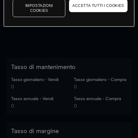
IMPOSTAZIONI
ACCETTA TUTTI I COOKIES
I prezzi sono solo indicativi.
Accedi
per vedere gli ultimi
COOKIES
dati di mercato
Log in
to see latest market data
Tasso di mantenimento
Tasso giornaliero - Vendi
Tasso giornaliero - Compra
0
0
Tasso annuale - Vendi
Tasso annuale - Compra
0
0
Tasso di margine