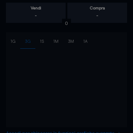
Vendi
Compra
-
-
0
1G
3G
1S
1M
3M
1A