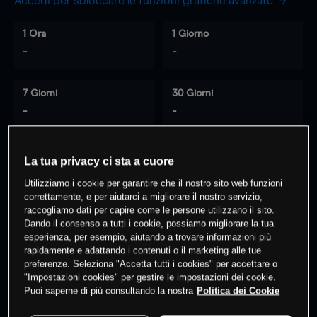
Accedi per sbloccare le funzioni grafiche avanzate
1 Ora
1 Giorno
-
-
7 Giorni
30 Giorni
-
-
La tua privacy ci sta a cuore
0
% dei clienti hanno posizioni
su
Utilizziamo i cookie per garantire che il nostro sito web funzioni
questo prodotto
correttamente, e per aiutarci a migliorare il nostro servizio,
raccogliamo dati per capire come le persone utilizzano il sito.
Dando il consenso a tutti i cookie, possiamo migliorare la tua
esperienza, per esempio, aiutando a trovare informazioni più
Fai trading
rapidamente e adattando i contenuti o il marketing alle tue
preferenze. Seleziona "Accetta tutti i cookies" per accettare o
"Impostazioni cookies" per gestire le impostazioni dei cookie.
Puoi saperne di più consultando la nostra
Politica dei Cookie