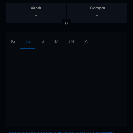
Vendi
Compra
-
-
0
1G
3G
1S
1M
3M
1A