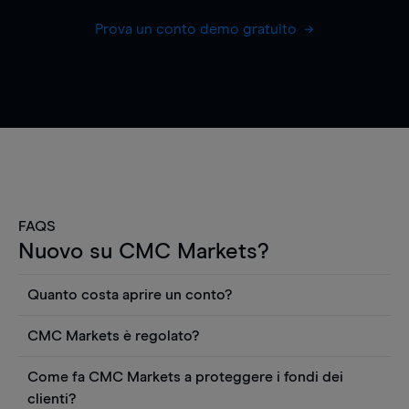
Prova un conto demo gratuito
FAQS
Nuovo su CMC Markets?
Quanto costa aprire un conto?
Non ci sono costi per aprire un conto CFD reale.
CMC Markets è regolato?
Puoi anche visualizzare gratuitamente i prezzi e
CMC Markets Germany GmbH è un broker
utilizzare strumenti come grafici, notizie Reuters
Come fa CMC Markets a proteggere i fondi dei
regolamentato dall'Autorità federale tedesca di
o rapporti quantitativi sui titoli azionari di
clienti?