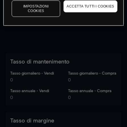
I prezzi sono solo indicativi.
Accedi
per vedere gli ultimi
IMPOSTAZIONI
ACCETTA TUTTI I COOKIES
COOKIES
dati di mercato
Log in
to see latest market data
Tasso di mantenimento
Tasso giornaliero - Vendi
Tasso giornaliero - Compra
0
0
Tasso annuale - Vendi
Tasso annuale - Compra
0
0
Tasso di margine