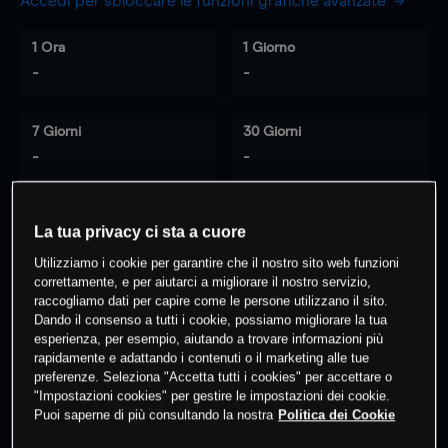
Accedi per sbloccare le funzioni grafiche avanzate
1 Ora
1 Giorno
-
-
7 Giorni
30 Giorni
-
-
La tua privacy ci sta a cuore
0
% dei clienti hanno posizioni
su
Utilizziamo i cookie per garantire che il nostro sito web funzioni
questo prodotto
correttamente, e per aiutarci a migliorare il nostro servizio,
raccogliamo dati per capire come le persone utilizzano il sito.
Dando il consenso a tutti i cookie, possiamo migliorare la tua
Fai trading
esperienza, per esempio, aiutando a trovare informazioni più
rapidamente e adattando i contenuti o il marketing alle tue
preferenze. Seleziona "Accetta tutti i cookies" per accettare o
"Impostazioni cookies" per gestire le impostazioni dei cookie.
Puoi saperne di più consultando la nostra
Politica dei Cookie