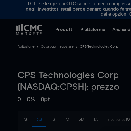
I CFD e le opzioni OTC sono strumenti complessi e 
degli investitori retail perde denaro quando fa 
delle opzioni O
Prodotti
Piattaforma
Analisi 
Abitazione
Cosa puoi negoziare
CPS Technologies Corp
CPS Technologies Corp
(NASDAQ:CPSH): prezzo
0
0%
0pt
1G
3G
1S
1M
3M
1A
Intervallo:
10