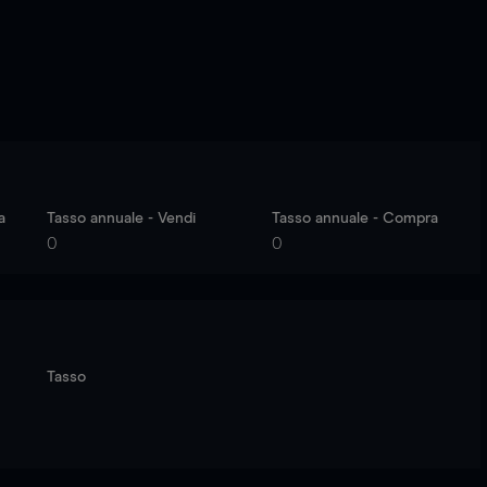
a
Tasso annuale - Vendi
Tasso annuale - Compra
0
0
Tasso