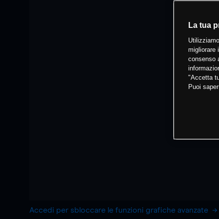
La tua p
Utilizziamo
migliorare 
consenso a
informazion
"Accetta tu
Puoi saper
Accedi per sbloccare le funzioni grafiche avanzate