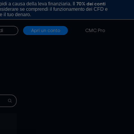
di a causa della leva finanziaria. Il
70% dei conti
onsiderare se comprendi il funzionamento dei CFD e
e il tuo denaro.
di
Apri un conto
CMC Pro