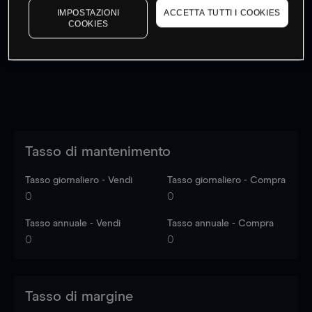
IMPOSTAZIONI
ACCETTA TUTTI I COOKIES
I prezzi sono solo indicativi.
Accedi
per vedere gli ultimi
COOKIES
dati di mercato
Log in
to see latest market data
Tasso di mantenimento
Tasso giornaliero - Vendi
Tasso giornaliero - Compra
0
0
Tasso annuale - Vendi
Tasso annuale - Compra
0
0
Tasso di margine