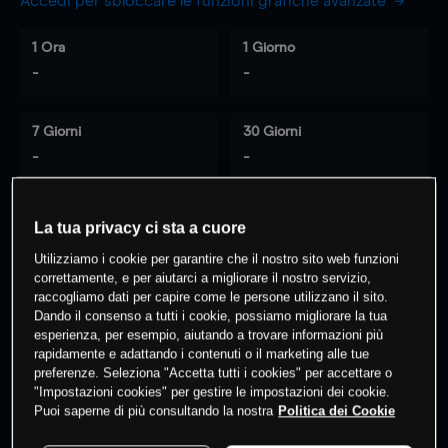
Accedi per sbloccare le funzioni grafiche avanzate
1 Ora
1 Giorno
-
-
7 Giorni
30 Giorni
-
-
La tua privacy ci sta a cuore
0
% dei clienti hanno posizioni
su
Utilizziamo i cookie per garantire che il nostro sito web funzioni
questo prodotto
correttamente, e per aiutarci a migliorare il nostro servizio,
raccogliamo dati per capire come le persone utilizzano il sito.
Dando il consenso a tutti i cookie, possiamo migliorare la tua
esperienza, per esempio, aiutando a trovare informazioni più
Fai trading
rapidamente e adattando i contenuti o il marketing alle tue
preferenze. Seleziona "Accetta tutti i cookies" per accettare o
"Impostazioni cookies" per gestire le impostazioni dei cookie.
Puoi saperne di più consultando la nostra
Politica dei Cookie