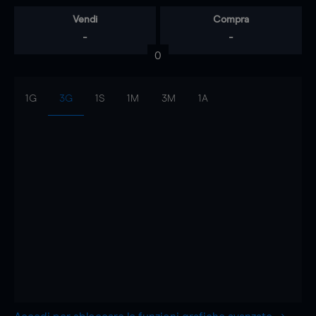
Vendi
Compra
-
-
0
1G
3G
1S
1M
3M
1A