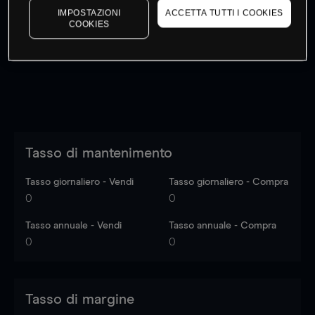
IMPOSTAZIONI
ACCETTA TUTTI I COOKIES
I prezzi sono solo indicativi.
Accedi
per vedere gli ultimi
COOKIES
dati di mercato
Log in
to see latest market data
Tasso di mantenimento
Tasso giornaliero - Vendi
Tasso giornaliero - Compra
0
0
Tasso annuale - Vendi
Tasso annuale - Compra
0
0
Tasso di margine