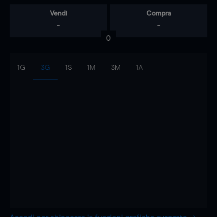
Vendi
Compra
-
-
0
1G
3G
1S
1M
3M
1A