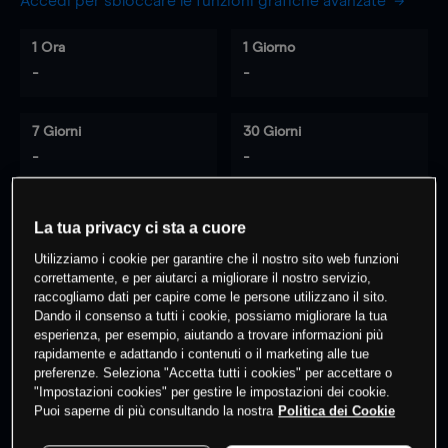
Accedi per sbloccare le funzioni grafiche avanzate
1 Ora
1 Giorno
-
-
7 Giorni
30 Giorni
-
-
La tua privacy ci sta a cuore
0
% dei clienti hanno posizioni
su
Utilizziamo i cookie per garantire che il nostro sito web funzioni
questo prodotto
correttamente, e per aiutarci a migliorare il nostro servizio,
raccogliamo dati per capire come le persone utilizzano il sito.
Dando il consenso a tutti i cookie, possiamo migliorare la tua
esperienza, per esempio, aiutando a trovare informazioni più
Fai trading
rapidamente e adattando i contenuti o il marketing alle tue
preferenze. Seleziona "Accetta tutti i cookies" per accettare o
"Impostazioni cookies" per gestire le impostazioni dei cookie.
Puoi saperne di più consultando la nostra
Politica dei Cookie