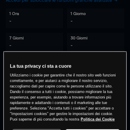
Accedi per sbloccare le funzioni grafiche avanzate
1 Ora
1 Giorno
-
-
7 Giorni
30 Giorni
-
-
La tua privacy ci sta a cuore
0
% dei clienti hanno posizioni
su
Utilizziamo i cookie per garantire che il nostro sito web funzioni
questo prodotto
correttamente, e per aiutarci a migliorare il nostro servizio,
raccogliamo dati per capire come le persone utilizzano il sito.
Dando il consenso a tutti i cookie, possiamo migliorare la tua
esperienza, per esempio, aiutando a trovare informazioni più
Fai trading
rapidamente e adattando i contenuti o il marketing alle tue
preferenze. Seleziona "Accetta tutti i cookies" per accettare o
"Impostazioni cookies" per gestire le impostazioni dei cookie.
Puoi saperne di più consultando la nostra
Politica dei Cookie