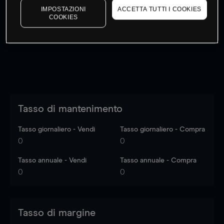
IMPOSTAZIONI
ACCETTA TUTTI I COOKIES
I prezzi sono solo indicativi.
Accedi
per vedere gli ultimi
COOKIES
dati di mercato
Log in
to see latest market data
Tasso di mantenimento
Tasso giornaliero - Vendi
Tasso giornaliero - Compra
0
0
Tasso annuale - Vendi
Tasso annuale - Compra
0
0
Tasso di margine