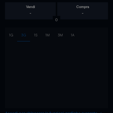
Vendi
Compra
-
-
0
1G
3G
1S
1M
3M
1A