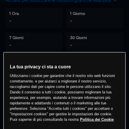
Accedi per sbloccare le funzioni grafiche avanzate
1 Ora
1 Giorno
-
-
7 Giorni
30 Giorni
-
-
La tua privacy ci sta a cuore
0
% dei clienti hanno posizioni
su
Utilizziamo i cookie per garantire che il nostro sito web funzioni
questo prodotto
correttamente, e per aiutarci a migliorare il nostro servizio,
raccogliamo dati per capire come le persone utilizzano il sito.
Dando il consenso a tutti i cookie, possiamo migliorare la tua
Fai trading
esperienza, per esempio, aiutando a trovare informazioni più
rapidamente e adattando i contenuti o il marketing alle tue
preferenze. Seleziona "Accetta tutti i cookies" per accettare o
"Impostazioni cookies" per gestire le impostazioni dei cookie.
Puoi saperne di più consultando la nostra
Politica dei Cookie