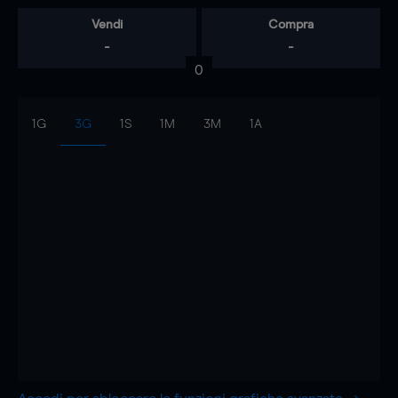
Vendi
Compra
-
-
0
1G
3G
1S
1M
3M
1A