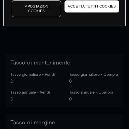
I prezzi sono solo indicativi.
Accedi
per vedere gli ultimi
IMPOSTAZIONI
ACCETTA TUTTI I COOKIES
COOKIES
dati di mercato
Log in
to see latest market data
Tasso di mantenimento
Tasso giornaliero - Vendi
Tasso giornaliero - Compra
0
0
Tasso annuale - Vendi
Tasso annuale - Compra
0
0
Tasso di margine