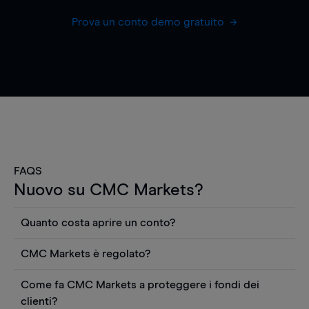
Prova un conto demo gratuito
FAQS
Nuovo su CMC Markets?
Quanto costa aprire un conto?
Non ci sono costi per aprire un conto CFD reale.
CMC Markets è regolato?
Puoi anche visualizzare gratuitamente i prezzi e
CMC Markets Germany GmbH è un broker
utilizzare strumenti come grafici, notizie Reuters
Come fa CMC Markets a proteggere i fondi dei
regolamentato dall'Autorità federale tedesca di
o rapporti quantitativi sui titoli azionari di
clienti?