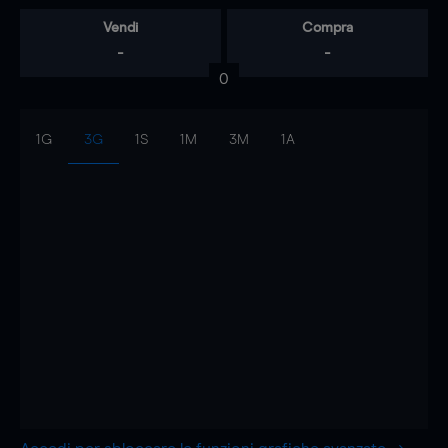
Vendi
Compra
-
-
0
1G
3G
1S
1M
3M
1A