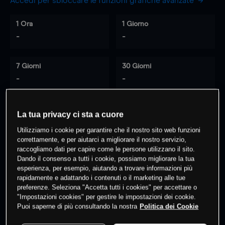
Accedi per sbloccare le funzioni grafiche avanzate
1 Ora
1 Giorno
-
-
7 Giorni
30 Giorni
-
-
La tua privacy ci sta a cuore
0
% dei clienti hanno posizioni
su
Utilizziamo i cookie per garantire che il nostro sito web funzioni
questo prodotto
correttamente, e per aiutarci a migliorare il nostro servizio,
raccogliamo dati per capire come le persone utilizzano il sito.
Dando il consenso a tutti i cookie, possiamo migliorare la tua
esperienza, per esempio, aiutando a trovare informazioni più
Fai trading
rapidamente e adattando i contenuti o il marketing alle tue
preferenze. Seleziona "Accetta tutti i cookies" per accettare o
"Impostazioni cookies" per gestire le impostazioni dei cookie.
Puoi saperne di più consultando la nostra
Politica dei Cookie