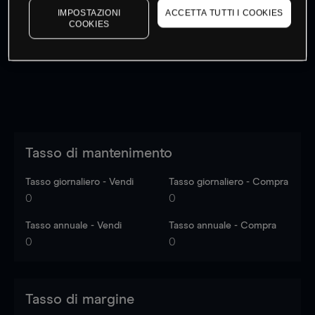
IMPOSTAZIONI
ACCETTA TUTTI I COOKIES
I prezzi sono solo indicativi.
Accedi
per vedere gli ultimi
COOKIES
dati di mercato
Log in
to see latest market data
Tasso di mantenimento
Tasso giornaliero - Vendi
Tasso giornaliero - Compra
0
0
Tasso annuale - Vendi
Tasso annuale - Compra
0
0
Tasso di margine