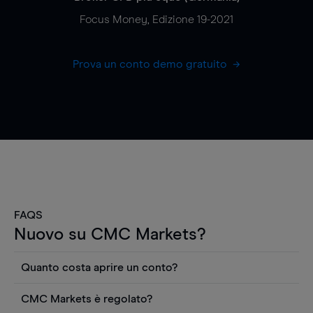
Focus Money, Edizione 19-2021
Prova un conto demo gratuito
FAQS
Nuovo su CMC Markets?
Quanto costa aprire un conto?
Non ci sono costi per aprire un conto CFD reale.
CMC Markets è regolato?
Puoi anche visualizzare gratuitamente i prezzi e