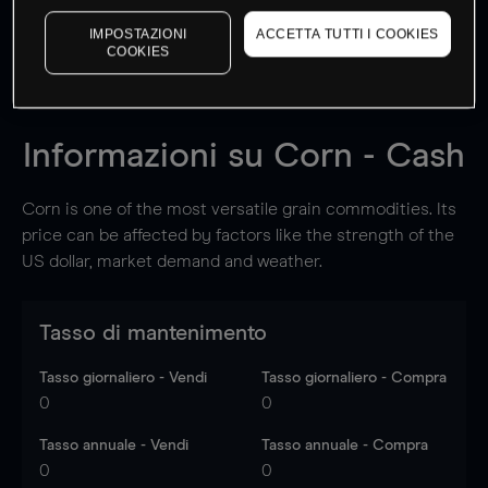
dati di mercato
Log in
to see latest market data
IMPOSTAZIONI
ACCETTA TUTTI I COOKIES
COOKIES
Informazioni su
Corn - Cash
Corn is one of the most versatile grain commodities. Its
price can be affected by factors like the strength of the
US dollar, market demand and weather.
Tasso di mantenimento
Tasso giornaliero - Vendi
Tasso giornaliero - Compra
0
0
Tasso annuale - Vendi
Tasso annuale - Compra
0
0