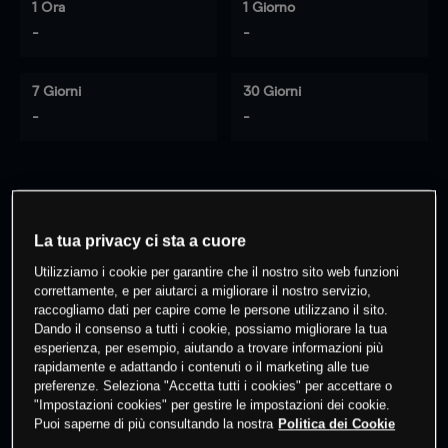
1 Ora
1 Giorno
-
-
7 Giorni
30 Giorni
-
-
0
% dei clienti hanno posizioni
su
questo prodotto
La tua privacy ci sta a cuore
Utilizziamo i cookie per garantire che il nostro sito web funzioni
correttamente, e per aiutarci a migliorare il nostro servizio,
Fai trading
raccogliamo dati per capire come le persone utilizzano il sito.
Dando il consenso a tutti i cookie, possiamo migliorare la tua
esperienza, per esempio, aiutando a trovare informazioni più
rapidamente e adattando i contenuti o il marketing alle tue
preferenze. Seleziona "Accetta tutti i cookies" per accettare o
"Impostazioni cookies" per gestire le impostazioni dei cookie.
Puoi saperne di più consultando la nostra
Politica dei Cookie
I prezzi sono solo indicativi.
Accedi
per vedere gli ultimi