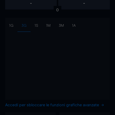
-
-
0
1G
3G
1S
1M
3M
1A
Accedi per sbloccare le funzioni grafiche avanzate