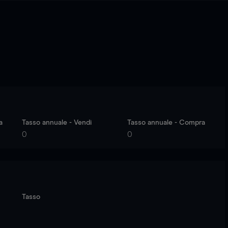
a
Tasso annuale - Vendi
Tasso annuale - Compra
0
0
Tasso