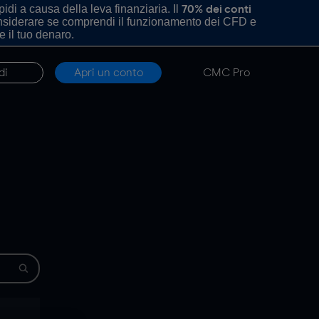
di a causa della leva finanziaria. Il
70% dei conti
onsiderare se comprendi il funzionamento dei CFD e
e il tuo denaro.
di
Apri un conto
CMC Pro