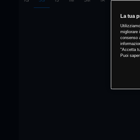
1G
3G
1S
1M
3M
1A
Intervallo:
10
La tua p
Utilizziamo
migliorare 
consenso a
informazion
"Accetta tu
Puoi saper