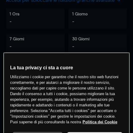
Accedi per sbloccare le funzioni grafiche avanzate
1 Ora
1 Giorno
-
-
7 Giorni
30 Giorni
-
-
La tua privacy ci sta a cuore
0
% dei clienti hanno posizioni
su
Utilizziamo i cookie per garantire che il nostro sito web funzioni
questo prodotto
correttamente, e per aiutarci a migliorare il nostro servizio,
raccogliamo dati per capire come le persone utilizzano il sito.
Dando il consenso a tutti i cookie, possiamo migliorare la tua
esperienza, per esempio, aiutando a trovare informazioni più
Fai trading
rapidamente e adattando i contenuti o il marketing alle tue
preferenze. Seleziona "Accetta tutti i cookies" per accettare o
"Impostazioni cookies" per gestire le impostazioni dei cookie.
Puoi saperne di più consultando la nostra
Politica dei Cookie