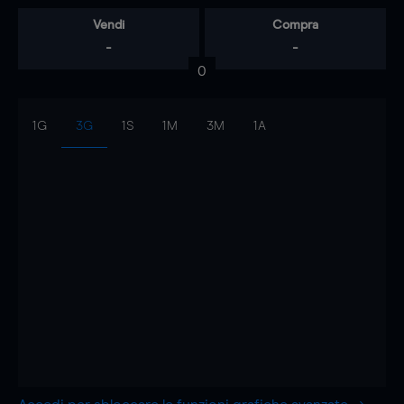
Vendi
Compra
-
-
0
1G
3G
1S
1M
3M
1A