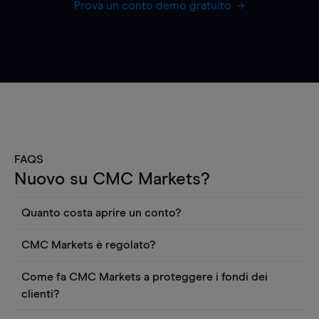
Prova un conto demo gratuito
FAQS
Nuovo su CMC Markets?
Quanto costa aprire un conto?
Non ci sono costi per aprire un conto CFD reale.
CMC Markets è regolato?
Puoi anche visualizzare gratuitamente i prezzi e
CMC Markets Germany GmbH è un broker
utilizzare strumenti come grafici, notizie Reuters
Come fa CMC Markets a proteggere i fondi dei
regolamentato dall'Autorità federale tedesca di
o rapporti quantitativi sui titoli azionari di
clienti?
vigilanza finanziaria (BaFin). Siamo pertanto tenuti
Morningstar. Dovrai depositare fondi sul tuo conto
CMC Markets Germany GmbH è una società