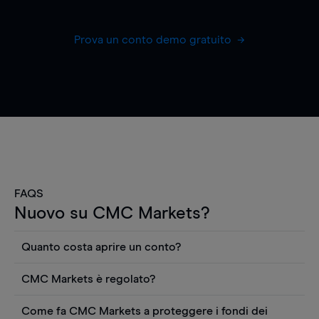
Prova un conto demo gratuito
FAQS
Nuovo su CMC Markets?
Quanto costa aprire un conto?
Non ci sono costi per aprire un conto CFD reale.
CMC Markets è regolato?
Puoi anche visualizzare gratuitamente i prezzi e
CMC Markets Germany GmbH è un broker
utilizzare strumenti come grafici, notizie Reuters
Come fa CMC Markets a proteggere i fondi dei