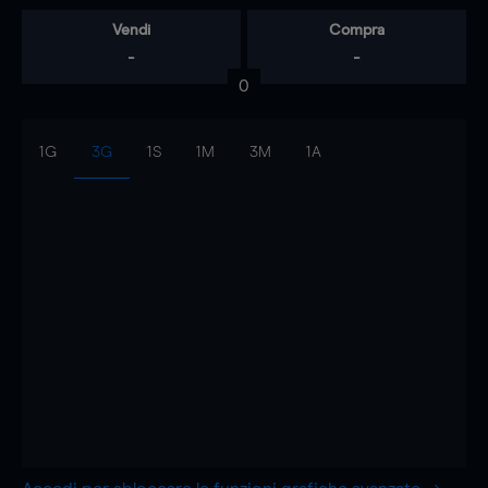
Vendi
Compra
-
-
0
1G
3G
1S
1M
3M
1A