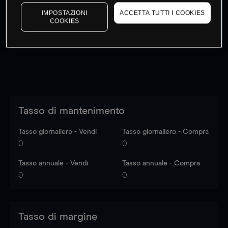
I prezzi sono solo indicativi.
Accedi
per vedere gli ultimi
IMPOSTAZIONI
ACCETTA TUTTI I COOKIES
dati di mercato
Log in
to see latest market data
COOKIES
Tasso di mantenimento
Tasso giornaliero - Vendi
Tasso giornaliero - Compra
0
0
Tasso annuale - Vendi
Tasso annuale - Compra
0
0
Tasso di margine