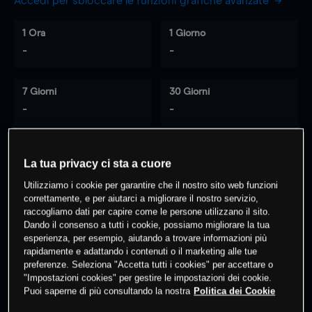
Accedi per sbloccare le funzioni grafiche avanzate
1 Ora
1 Giorno
-
-
7 Giorni
30 Giorni
-
-
La tua privacy ci sta a cuore
0
% dei clienti hanno posizioni
su
Utilizziamo i cookie per garantire che il nostro sito web funzioni
questo prodotto
correttamente, e per aiutarci a migliorare il nostro servizio,
raccogliamo dati per capire come le persone utilizzano il sito.
Dando il consenso a tutti i cookie, possiamo migliorare la tua
Fai trading
esperienza, per esempio, aiutando a trovare informazioni più
rapidamente e adattando i contenuti o il marketing alle tue
preferenze. Seleziona "Accetta tutti i cookies" per accettare o
"Impostazioni cookies" per gestire le impostazioni dei cookie.
Puoi saperne di più consultando la nostra
Politica dei Cookie