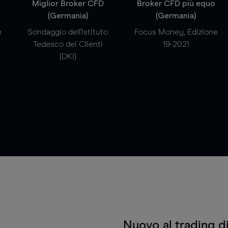
a
Miglior Broker CFD
Broker CFD più equo
(Germania)
(Germania)
e
Sondaggio dell'Istituto
Focus Money, Edizione
Tedesco dei Clienti
19-2021
(DKI)
Nuovo al trading d