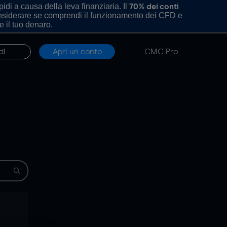
di a causa della leva finanziaria. Il
70% dei conti
onsiderare se comprendi il funzionamento dei CFD e
e il tuo denaro.
di
Apri un conto
CMC Pro