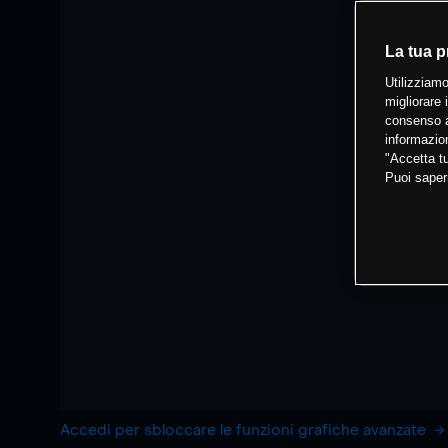
La tua p
Utilizziamo
migliorare 
consenso a
informazion
"Accetta tu
Puoi saper
Accedi per sbloccare le funzioni grafiche avanzate