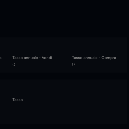
a
Tasso annuale - Vendi
Tasso annuale - Compra
0
0
Tasso