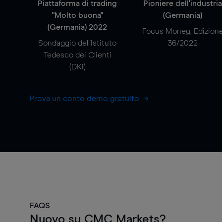
Piattaforma di trading
Pioniere dell'industri
"Molto buona"
(Germania)
(Germania) 2022
Focus Money, Edizion
Sondaggio dell'Istituto
36/2022
Tedesco dei Clienti
(DKI)
Prova un conto demo gratuito
FAQS
Nuovo su CMC Markets?