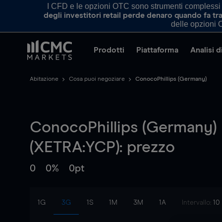
I CFD e le opzioni OTC sono strumenti complessi e 
degli investitori retail perde denaro quando fa 
delle opzioni O
Prodotti
Piattaforma
Analisi 
Abitazione
Cosa puoi negoziare
ConocoPhillips (Germany)
ConocoPhillips (Germany)
(XETRA:YCP): prezzo
0
0%
0pt
1G
3G
1S
1M
3M
1A
Intervallo:
10