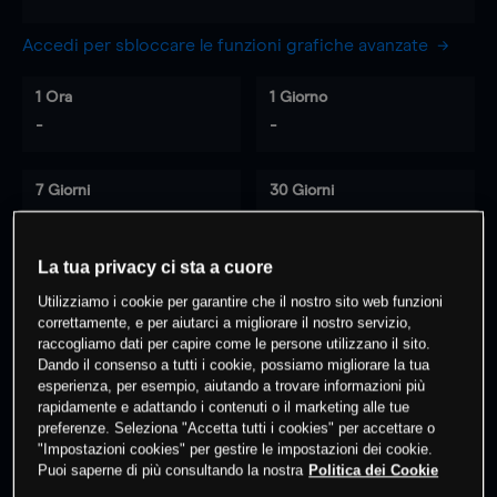
Accedi per sbloccare le funzioni grafiche avanzate
1 Ora
1 Giorno
-
-
7 Giorni
30 Giorni
-
-
La tua privacy ci sta a cuore
Utilizziamo i cookie per garantire che il nostro sito web funzioni
0
% dei clienti hanno posizioni
su
correttamente, e per aiutarci a migliorare il nostro servizio,
questo prodotto
raccogliamo dati per capire come le persone utilizzano il sito.
Dando il consenso a tutti i cookie, possiamo migliorare la tua
esperienza, per esempio, aiutando a trovare informazioni più
rapidamente e adattando i contenuti o il marketing alle tue
Fai trading
preferenze. Seleziona "Accetta tutti i cookies" per accettare o
"Impostazioni cookies" per gestire le impostazioni dei cookie.
Puoi saperne di più consultando la nostra
Politica dei Cookie