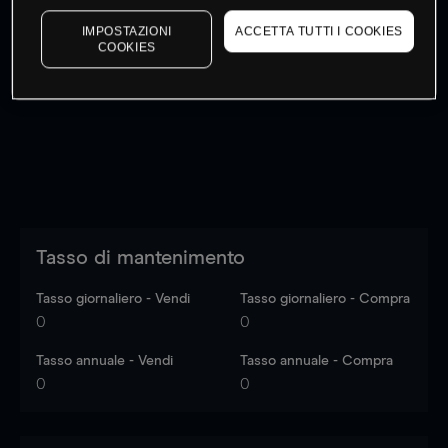
IMPOSTAZIONI
ACCETTA TUTTI I COOKIES
COOKIES
I prezzi sono solo indicativi.
Accedi
per vedere gli ultimi
dati di mercato
Log in
to see latest market data
Tasso di mantenimento
Tasso giornaliero - Vendi
Tasso giornaliero - Compra
0
0
Tasso annuale - Vendi
Tasso annuale - Compra
0
0