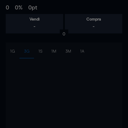
0
0%
0pt
Vendi
Compra
-
-
0
1G
3G
1S
1M
3M
1A