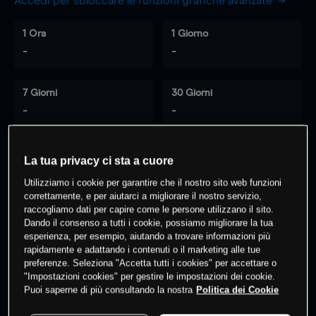
Accedi per sbloccare le funzioni grafiche avanzate
1 Ora
1 Giorno
-
-
7 Giorni
30 Giorni
-
-
La tua privacy ci sta a cuore
0
% dei clienti hanno posizioni
su
Utilizziamo i cookie per garantire che il nostro sito web funzioni
questo prodotto
correttamente, e per aiutarci a migliorare il nostro servizio,
raccogliamo dati per capire come le persone utilizzano il sito.
Dando il consenso a tutti i cookie, possiamo migliorare la tua
esperienza, per esempio, aiutando a trovare informazioni più
Fai trading
rapidamente e adattando i contenuti o il marketing alle tue
preferenze. Seleziona "Accetta tutti i cookies" per accettare o
"Impostazioni cookies" per gestire le impostazioni dei cookie.
Puoi saperne di più consultando la nostra
Politica dei Cookie