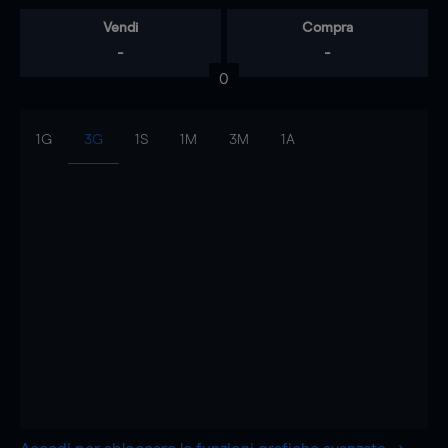
Vendi
Compra
-
-
0
1G
3G
1S
1M
3M
1A