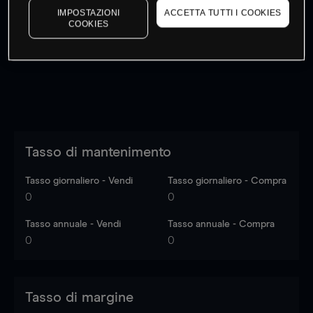
IMPOSTAZIONI
ACCETTA TUTTI I COOKIES
I prezzi sono solo indicativi.
Accedi
per vedere gli ultimi
COOKIES
dati di mercato
Log in
to see latest market data
Tasso di mantenimento
Tasso giornaliero - Vendi
Tasso giornaliero - Compra
0
0
Tasso annuale - Vendi
Tasso annuale - Compra
0
0
Tasso di margine