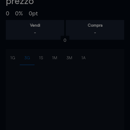
prezzo
0
0%
0pt
Vendi
Compra
-
-
0
1G
3G
1S
1M
3M
1A