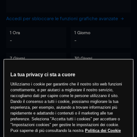
Accedi per sbloccare le funzioni grafiche avanzate
1 Ora
1 Giorno
-
-
7 Giorni
30 Giorni
-
-
La tua privacy ci sta a cuore
Utilizziamo i cookie per garantire che il nostro sito web funzioni
correttamente, e per aiutarci a migliorare il nostro servizio,
0
% dei clienti hanno posizioni
su
raccogliamo dati per capire come le persone utilizzano il sito.
questo prodotto
Dando il consenso a tutti i cookie, possiamo migliorare la tua
esperienza, per esempio, aiutando a trovare informazioni più
rapidamente e adattando i contenuti o il marketing alle tue
preferenze. Seleziona "Accetta tutti i cookies" per accettare o
Fai trading
"Impostazioni cookies" per gestire le impostazioni dei cookie.
Puoi saperne di più consultando la nostra
Politica dei Cookie