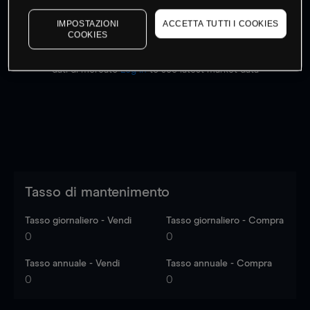
IMPOSTAZIONI
ACCETTA TUTTI I COOKIES
COOKIES
I prezzi sono solo indicativi.
Accedi
per vedere gli ultimi
dati di mercato
Log in
to see latest market data
Tasso di mantenimento
Tasso giornaliero - Vendi
Tasso giornaliero - Compra
0
0
Tasso annuale - Vendi
Tasso annuale - Compra
0
0