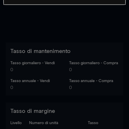
dati di mercato
Log in
to see latest market data
Tasso di mantenimento
Tasso giornaliero - Vendi
Tasso giornaliero - Compra
0
0
Tasso annuale - Vendi
Tasso annuale - Compra
0
0
Tasso di margine
Livello
Numero di unità
Tasso