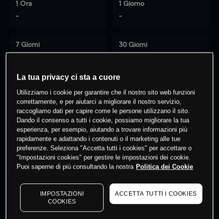
1 Ora
1 Giorno
-
-
7 Giorni
30 Giorni
-
-
La tua privacy ci sta a cuore
Utilizziamo i cookie per garantire che il nostro sito web funzioni
0
% dei clienti hanno posizioni
su
correttamente, e per aiutarci a migliorare il nostro servizio,
raccogliamo dati per capire come le persone utilizzano il sito.
questo prodotto
Dando il consenso a tutti i cookie, possiamo migliorare la tua
esperienza, per esempio, aiutando a trovare informazioni più
rapidamente e adattando i contenuti o il marketing alle tue
Fai trading
preferenze. Seleziona "Accetta tutti i cookies" per accettare o
"Impostazioni cookies" per gestire le impostazioni dei cookie.
Puoi saperne di più consultando la nostra
Politica dei Cookie
IMPOSTAZIONI
ACCETTA TUTTI I COOKIES
COOKIES
I prezzi sono solo indicativi.
Accedi
per vedere gli ultimi