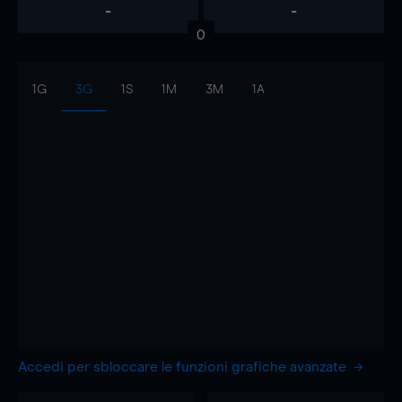
-
-
0
1G
3G
1S
1M
3M
1A
Accedi per sbloccare le funzioni grafiche avanzate