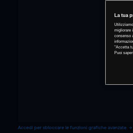
La tua p
Utilizziamo
migliorare 
consenso a
informazion
"Accetta tu
Puoi saper
Accedi per sbloccare le funzioni grafiche avanzate