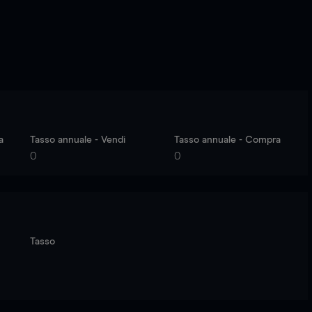
a
Tasso annuale - Vendi
Tasso annuale - Compra
0
0
Tasso