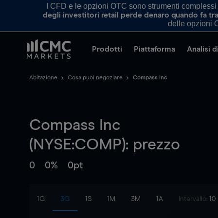
I CFD e le opzioni OTC sono strumenti complessi e 
degli investitori retail perde denaro quando fa 
delle opzioni O
Prodotti
Piattaforma
Analisi 
Abitazione
Cosa puoi negoziare
Compass Inc
Compass Inc
(NYSE:COMP): prezzo
0
0%
0pt
1G
3G
1S
1M
3M
1A
Intervallo:
10