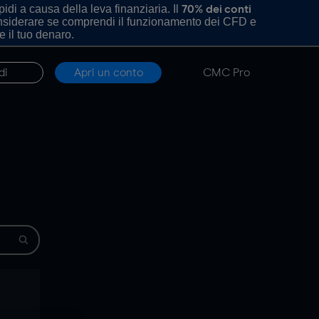
di a causa della leva finanziaria. Il
70% dei conti
onsiderare se comprendi il funzionamento dei CFD e
e il tuo denaro.
di
Apri un conto
CMC Pro