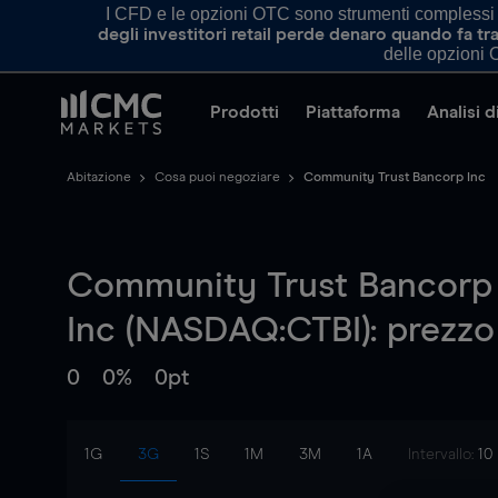
I CFD e le opzioni OTC sono strumenti complessi e 
degli investitori retail perde denaro quando fa 
delle opzioni O
Prodotti
Piattaforma
Analisi 
Abitazione
Cosa puoi negoziare
Community Trust Bancorp Inc
Community Trust Bancorp
Inc (NASDAQ:CTBI): prezzo
0
0%
0pt
1G
3G
1S
1M
3M
1A
Intervallo:
10