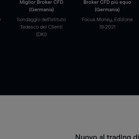
a
Miglior Broker CFD
Broker CFD più equo
(Germania)
(Germania)
e
Sondaggio dell'Istituto
Focus Money, Edizione
Tedesco dei Clienti
19-2021
(DKI)
Nuovo al trading d