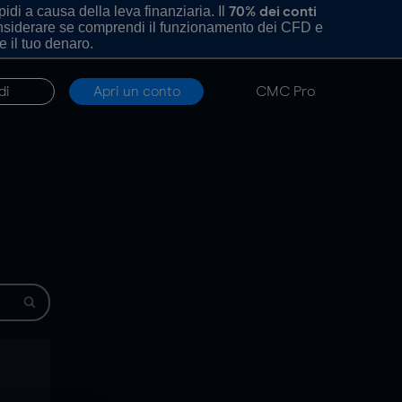
di a causa della leva finanziaria. Il
70% dei conti
onsiderare se comprendi il funzionamento dei CFD e
e il tuo denaro.
di
Apri un conto
CMC Pro