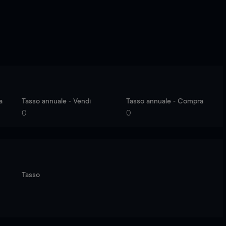
a
Tasso annuale - Vendi
Tasso annuale - Compra
0
0
Tasso