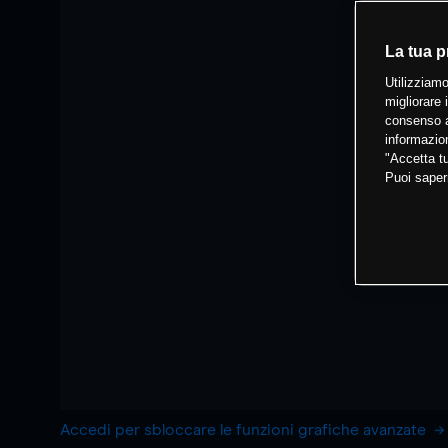
La tua p
Utilizziamo
migliorare 
consenso a
informazion
"Accetta tu
Puoi saper
Accedi per sbloccare le funzioni grafiche avanzate