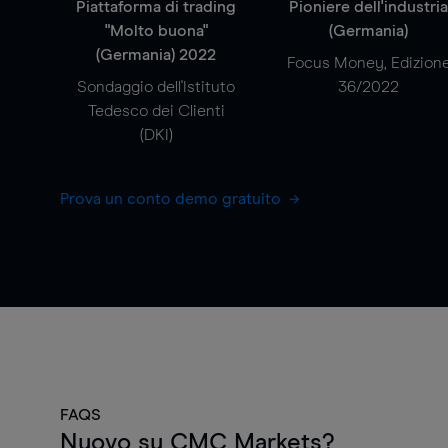
Piattaforma di trading
Pioniere dell'industri
"Molto buona"
(Germania)
(Germania) 2022
Focus Money, Edizion
Sondaggio dell'Istituto
36/2022
Tedesco dei Clienti
(DKI)
Prova un conto demo gratuito
FAQS
Nuovo su CMC Markets?