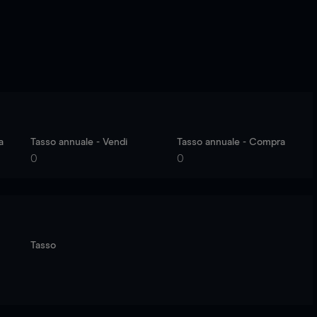
a
Tasso annuale - Vendi
Tasso annuale - Compra
0
0
Tasso