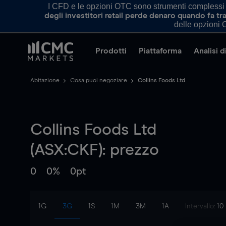
I CFD e le opzioni OTC sono strumenti complessi e 
degli investitori retail perde denaro quando fa 
delle opzioni O
Prodotti
Piattaforma
Analisi 
Abitazione
Cosa puoi negoziare
Collins Foods Ltd
Collins Foods Ltd
(ASX:CKF): prezzo
0
0%
0pt
1G
3G
1S
1M
3M
1A
Intervallo:
10