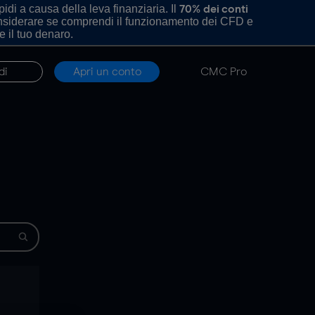
di a causa della leva finanziaria. Il
70% dei conti
onsiderare se comprendi il funzionamento dei CFD e
e il tuo denaro.
di
Apri un conto
CMC Pro