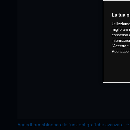
La tua p
Utilizziamo
migliorare 
consenso a
informazion
"Accetta tu
Puoi saper
Accedi per sbloccare le funzioni grafiche avanzate