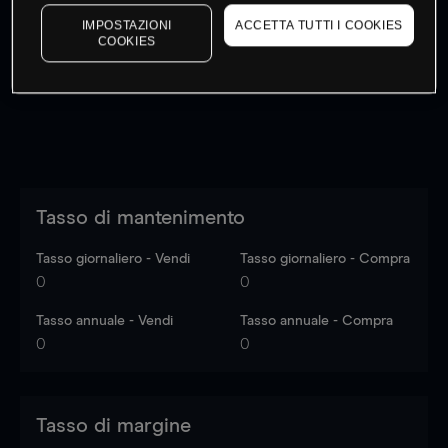
I prezzi sono solo indicativi.
Accedi
per vedere gli ultimi
IMPOSTAZIONI
ACCETTA TUTTI I COOKIES
dati di mercato
Log in
to see latest market data
COOKIES
Tasso di mantenimento
Tasso giornaliero - Vendi
Tasso giornaliero - Compra
0
0
Tasso annuale - Vendi
Tasso annuale - Compra
0
0
Tasso di margine