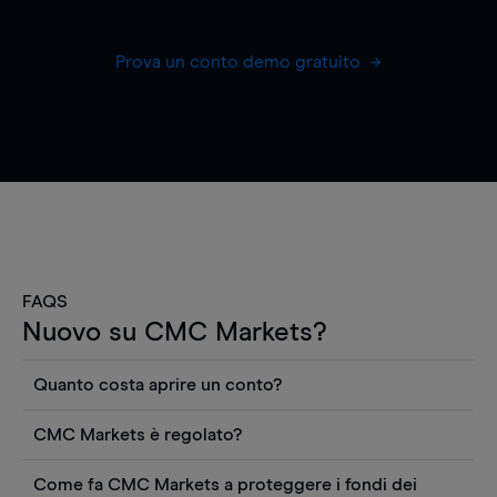
Prova un conto demo gratuito
FAQS
Nuovo su CMC Markets?
Quanto costa aprire un conto?
Non ci sono costi per aprire un conto CFD reale.
CMC Markets è regolato?
Puoi anche visualizzare gratuitamente i prezzi e
CMC Markets Germany GmbH è un broker
utilizzare strumenti come grafici, notizie Reuters
Come fa CMC Markets a proteggere i fondi dei