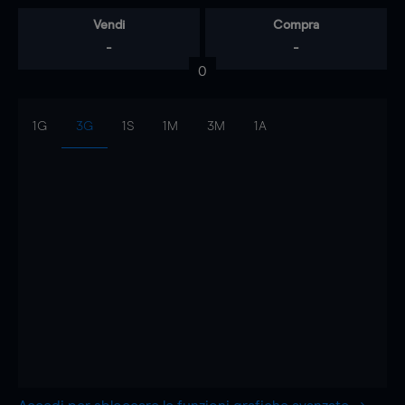
Vendi
Compra
-
-
0
1G
3G
1S
1M
3M
1A