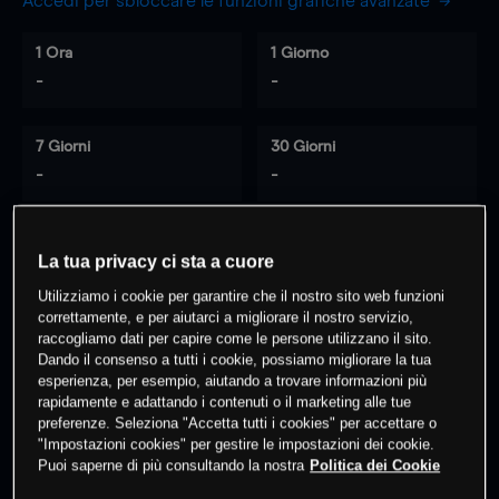
Accedi per sbloccare le funzioni grafiche avanzate
1 Ora
1 Giorno
-
-
7 Giorni
30 Giorni
-
-
La tua privacy ci sta a cuore
0
% dei clienti hanno posizioni
su
Utilizziamo i cookie per garantire che il nostro sito web funzioni
questo prodotto
correttamente, e per aiutarci a migliorare il nostro servizio,
raccogliamo dati per capire come le persone utilizzano il sito.
Dando il consenso a tutti i cookie, possiamo migliorare la tua
Fai trading
esperienza, per esempio, aiutando a trovare informazioni più
rapidamente e adattando i contenuti o il marketing alle tue
preferenze. Seleziona "Accetta tutti i cookies" per accettare o
"Impostazioni cookies" per gestire le impostazioni dei cookie.
Puoi saperne di più consultando la nostra
Politica dei Cookie