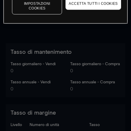
dati di mercato
Log in
to see latest market data
IMPOSTAZIONI
ACCETTA TUTTI I COOKIES
COOKIES
Tasso di mantenimento
Tasso giornaliero - Vendi
Tasso giornaliero - Compra
0
0
Tasso annuale - Vendi
Tasso annuale - Compra
0
0
Tasso di margine
Livello
Numero di unità
Tasso