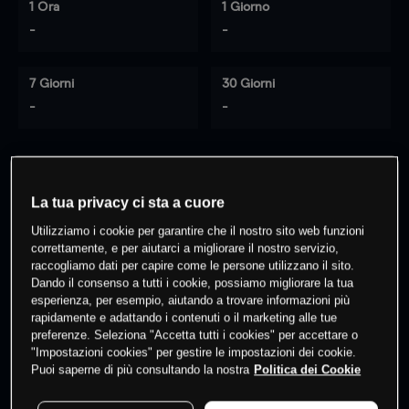
1 Ora
1 Giorno
-
-
7 Giorni
30 Giorni
-
-
0
% dei clienti hanno posizioni
su
La tua privacy ci sta a cuore
questo prodotto
Utilizziamo i cookie per garantire che il nostro sito web funzioni
correttamente, e per aiutarci a migliorare il nostro servizio,
raccogliamo dati per capire come le persone utilizzano il sito.
Fai trading
Dando il consenso a tutti i cookie, possiamo migliorare la tua
esperienza, per esempio, aiutando a trovare informazioni più
rapidamente e adattando i contenuti o il marketing alle tue
preferenze. Seleziona "Accetta tutti i cookies" per accettare o
"Impostazioni cookies" per gestire le impostazioni dei cookie.
Puoi saperne di più consultando la nostra
Politica dei Cookie
I prezzi sono solo indicativi.
Accedi
per vedere gli ultimi