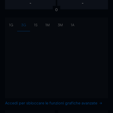
-
-
0
1G
3G
1S
1M
3M
1A
Accedi per sbloccare le funzioni grafiche avanzate