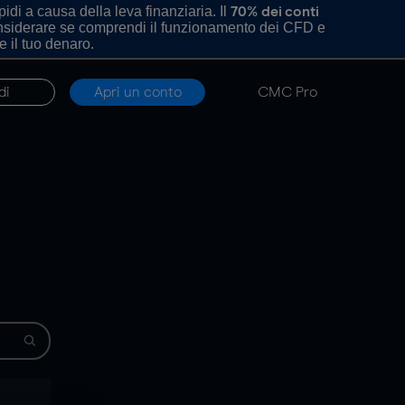
di a causa della leva finanziaria. Il
70% dei conti
onsiderare se comprendi il funzionamento dei CFD e
e il tuo denaro.
di
Apri un conto
CMC Pro