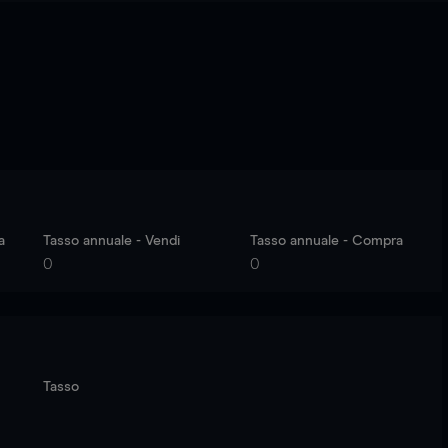
a
Tasso annuale - Vendi
Tasso annuale - Compra
0
0
Tasso