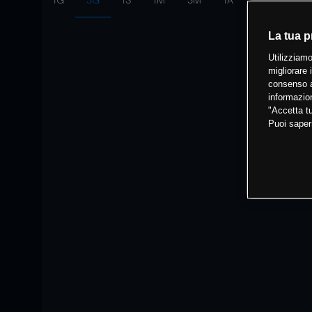
1G
3G
1S
1M
3M
1A
Intervallo:
10
La tua p
Utilizziamo
migliorare 
consenso a
informazion
"Accetta tu
Puoi saper