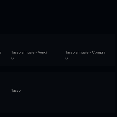
a
Tasso annuale - Vendi
Tasso annuale - Compra
0
0
Tasso