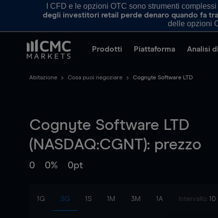
I CFD e le opzioni OTC sono strumenti complessi e 
degli investitori retail perde denaro quando fa 
delle opzioni O
Prodotti
Piattaforma
Analisi 
Abitazione
Cosa puoi negoziare
Cognyte Software LTD
Cognyte Software LTD
(NASDAQ:CGNT): prezzo
0
0%
0pt
1G
3G
1S
1M
3M
1A
Intervallo:
10