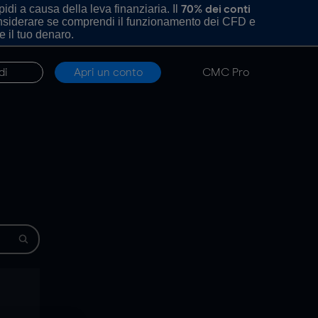
di a causa della leva finanziaria. Il
70% dei conti
onsiderare se comprendi il funzionamento dei CFD e
e il tuo denaro.
di
Apri un conto
CMC Pro