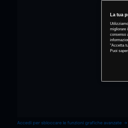
La tua p
Utilizziamo
migliorare 
consenso a
informazion
"Accetta tu
Puoi saper
Accedi per sbloccare le funzioni grafiche avanzate