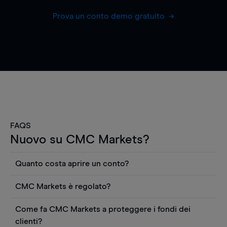
Prova un conto demo gratuito
FAQS
Nuovo su CMC Markets?
Quanto costa aprire un conto?
Non ci sono costi per aprire un conto CFD reale.
CMC Markets è regolato?
Puoi anche visualizzare gratuitamente i prezzi e
CMC Markets Germany GmbH è un broker
utilizzare strumenti come grafici, notizie Reuters
Come fa CMC Markets a proteggere i fondi dei
regolamentato dall'Autorità federale tedesca di
o rapporti quantitativi sui titoli azionari di
clienti?