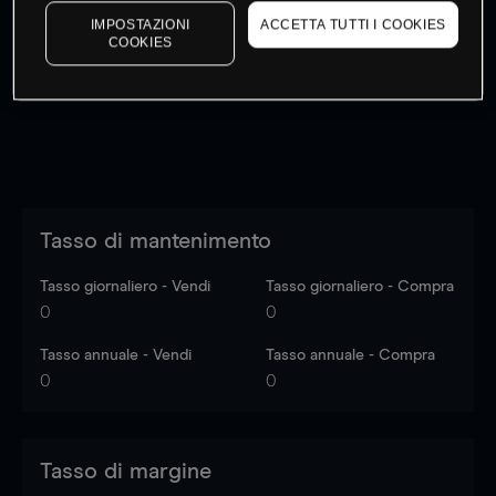
I prezzi sono solo indicativi.
Accedi
per vedere gli ultimi
IMPOSTAZIONI
ACCETTA TUTTI I COOKIES
COOKIES
dati di mercato
Log in
to see latest market data
Tasso di mantenimento
Tasso giornaliero - Vendi
Tasso giornaliero - Compra
0
0
Tasso annuale - Vendi
Tasso annuale - Compra
0
0
Tasso di margine