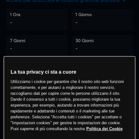
Accedi per sbloccare le funzioni grafiche avanzate
1 Ora
1 Giorno
-
-
7 Giorni
30 Giorni
-
-
La tua privacy ci sta a cuore
0
% dei clienti hanno posizioni
su
Utilizziamo i cookie per garantire che il nostro sito web funzioni
questo prodotto
correttamente, e per aiutarci a migliorare il nostro servizio,
raccogliamo dati per capire come le persone utilizzano il sito.
Dando il consenso a tutti i cookie, possiamo migliorare la tua
Fai trading
esperienza, per esempio, aiutando a trovare informazioni più
rapidamente e adattando i contenuti o il marketing alle tue
preferenze. Seleziona "Accetta tutti i cookies" per accettare o
"Impostazioni cookies" per gestire le impostazioni dei cookie.
Puoi saperne di più consultando la nostra
Politica dei Cookie