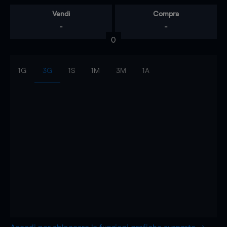
Vendi
Compra
-
-
0
1G
3G
1S
1M
3M
1A