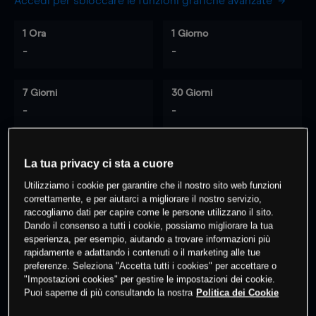
Accedi per sbloccare le funzioni grafiche avanzate
1 Ora
1 Giorno
-
-
7 Giorni
30 Giorni
-
-
La tua privacy ci sta a cuore
0
% dei clienti hanno posizioni
su
Utilizziamo i cookie per garantire che il nostro sito web funzioni
questo prodotto
correttamente, e per aiutarci a migliorare il nostro servizio,
raccogliamo dati per capire come le persone utilizzano il sito.
Dando il consenso a tutti i cookie, possiamo migliorare la tua
Fai trading
esperienza, per esempio, aiutando a trovare informazioni più
rapidamente e adattando i contenuti o il marketing alle tue
preferenze. Seleziona "Accetta tutti i cookies" per accettare o
"Impostazioni cookies" per gestire le impostazioni dei cookie.
Puoi saperne di più consultando la nostra
Politica dei Cookie