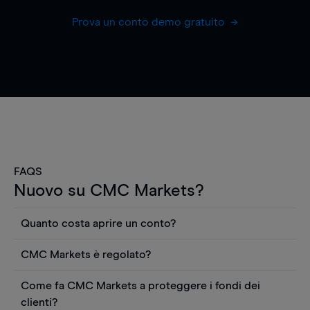
Prova un conto demo gratuito
FAQS
Nuovo su CMC Markets?
Quanto costa aprire un conto?
Non ci sono costi per aprire un conto CFD reale.
CMC Markets è regolato?
Puoi anche visualizzare gratuitamente i prezzi e
CMC Markets Germany GmbH è un broker
utilizzare strumenti come grafici, notizie Reuters
Come fa CMC Markets a proteggere i fondi dei
regolamentato dall'Autorità federale tedesca di
o rapporti quantitativi sui titoli azionari di
clienti?