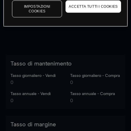
I prezzi sono solo indicativi.
Accedi
per vedere gli ultimi
IMPOSTAZIONI
ACCETTA TUTTI I COOKIES
COOKIES
dati di mercato
Log in
to see latest market data
Tasso di mantenimento
Tasso giornaliero - Vendi
Tasso giornaliero - Compra
0
0
Tasso annuale - Vendi
Tasso annuale - Compra
0
0
Tasso di margine