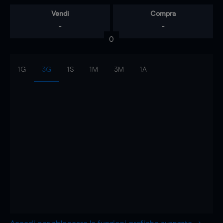
Vendi
Compra
-
-
0
1G
3G
1S
1M
3M
1A