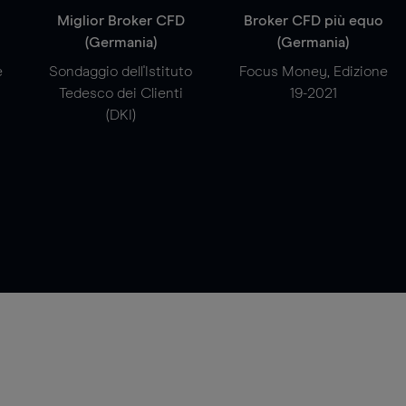
a
Miglior Broker CFD
Broker CFD più equo
(Germania)
(Germania)
e
Sondaggio dell'Istituto
Focus Money, Edizione
Tedesco dei Clienti
19-2021
(DKI)