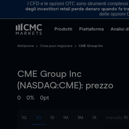
I CFD e le opzioni OTC sono strumenti complessi e 
degli investitori retail perde denaro quando fa 
delle opzioni O
Prodotti
Piattaforma
Analisi 
Abitazione
Cosa puoi negoziare
CME Group Inc
CME Group Inc
(NASDAQ:CME): prezzo
0
0%
0pt
1G
3G
1S
1M
3M
1A
Intervallo:
10