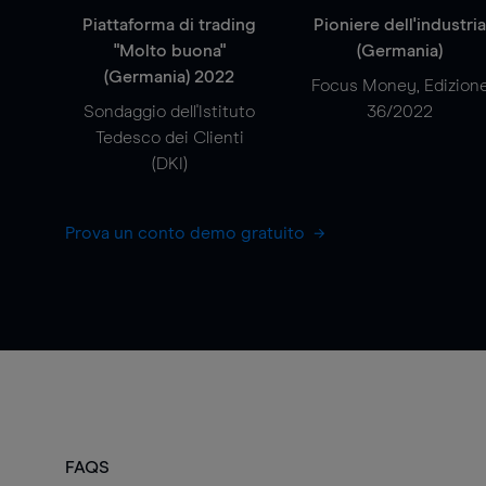
Piattaforma di trading
Pioniere dell'industri
"Molto buona"
(Germania)
(Germania) 2022
Focus Money, Edizion
Sondaggio dell'Istituto
36/2022
Tedesco dei Clienti
(DKI)
Prova un conto demo gratuito
FAQS