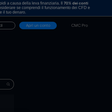
di a causa della leva finanziaria. Il
70% dei conti
onsiderare se comprendi il funzionamento dei CFD e
e il tuo denaro.
di
Apri un conto
CMC Pro