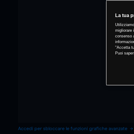
La tua p
Utilizziamo
migliorare 
consenso a
informazion
"Accetta tu
Puoi saper
Accedi per sbloccare le funzioni grafiche avanzate