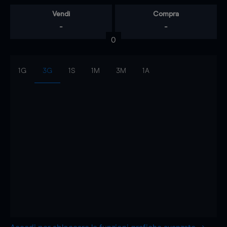
Vendi
Compra
-
-
0
1G
3G
1S
1M
3M
1A