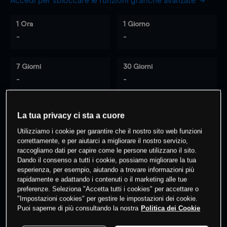
Accedi per sbloccare le funzioni grafiche avanzate
1 Ora
1 Giorno
-
-
7 Giorni
30 Giorni
-
-
La tua privacy ci sta a cuore
0
% dei clienti hanno posizioni
su
Utilizziamo i cookie per garantire che il nostro sito web funzioni
questo prodotto
correttamente, e per aiutarci a migliorare il nostro servizio,
raccogliamo dati per capire come le persone utilizzano il sito.
Dando il consenso a tutti i cookie, possiamo migliorare la tua
esperienza, per esempio, aiutando a trovare informazioni più
Fai trading
rapidamente e adattando i contenuti o il marketing alle tue
preferenze. Seleziona "Accetta tutti i cookies" per accettare o
"Impostazioni cookies" per gestire le impostazioni dei cookie.
Puoi saperne di più consultando la nostra
Politica dei Cookie