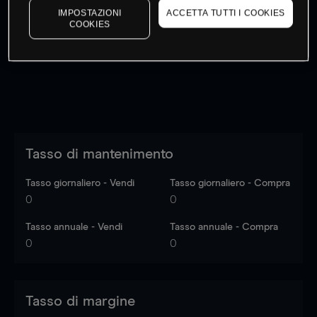
IMPOSTAZIONI
ACCETTA TUTTI I COOKIES
I prezzi sono solo indicativi.
Accedi
per vedere gli ultimi
COOKIES
dati di mercato
Log in
to see latest market data
Tasso di mantenimento
Tasso giornaliero - Vendi
Tasso giornaliero - Compra
0
0
Tasso annuale - Vendi
Tasso annuale - Compra
0
0
Tasso di margine