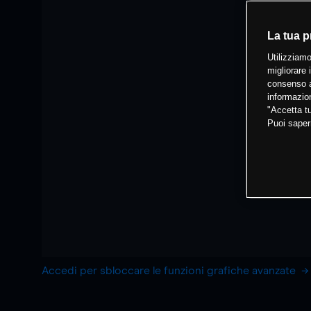
La tua p
Utilizziamo
migliorare 
consenso a
informazion
"Accetta tu
Puoi saper
Accedi per sbloccare le funzioni grafiche avanzate