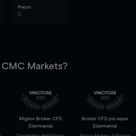
Prezzo
0
 CMC Markets?
VINCITORE
VINCITORE
2021
2021
a
Miglior Broker CFD
Broker CFD più equo
(Germania)
(Germania)
e
Sondaggio dell'Istituto
Focus Money, Edizione