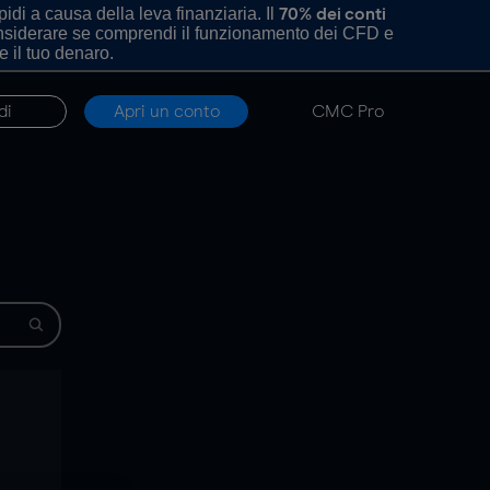
di a causa della leva finanziaria. Il
70% dei conti
onsiderare se comprendi il funzionamento dei CFD e
e il tuo denaro.
di
Apri un conto
CMC Pro