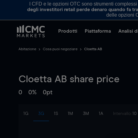
I CFD e le opzioni OTC sono strumenti complessi e 
degli investitori retail perde denaro quando fa 
delle opzioni O
Prodotti
Piattaforma
Analisi 
Abitazione
Cosa puoi negoziare
Cloetta AB
Cloetta AB
share price
0
0%
0pt
1G
3G
1S
1M
3M
1A
Intervallo:
10