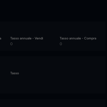
a
Tasso annuale - Vendi
Tasso annuale - Compra
0
0
Tasso