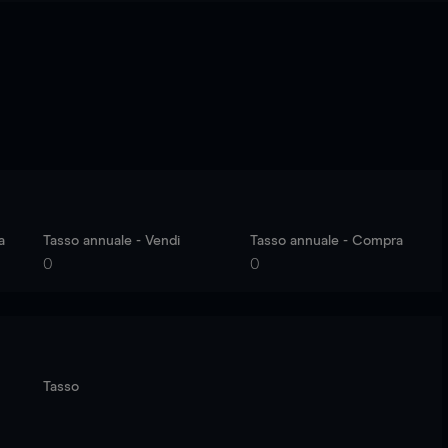
a
Tasso annuale - Vendi
Tasso annuale - Compra
0
0
Tasso