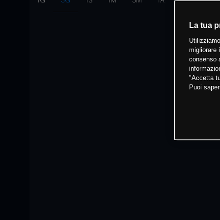
1G
3G
1S
1M
3M
1A
Intervallo:
10
La tua p
Utilizziamo
migliorare 
consenso a
informazion
"Accetta tu
Puoi saper