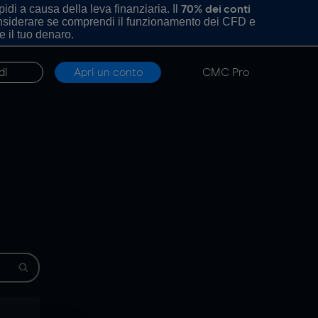
di a causa della leva finanziaria. Il
70% dei conti
onsiderare se comprendi il funzionamento dei CFD e
e il tuo denaro.
di
Apri un conto
CMC Pro