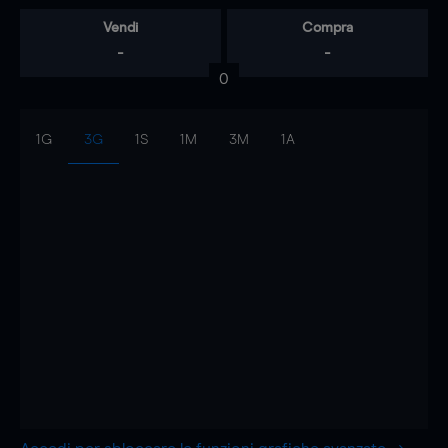
Vendi
Compra
-
-
0
1G
3G
1S
1M
3M
1A