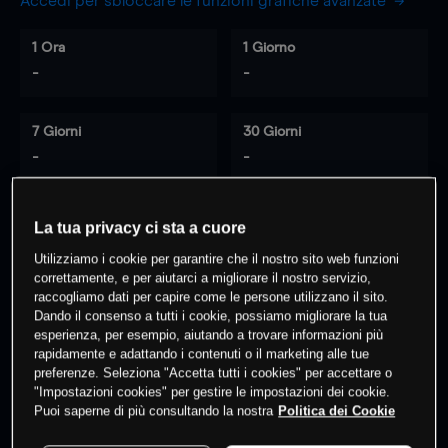
Accedi per sbloccare le funzioni grafiche avanzate
1 Ora
1 Giorno
-
-
7 Giorni
30 Giorni
-
-
La tua privacy ci sta a cuore
0
% dei clienti hanno posizioni
su
Utilizziamo i cookie per garantire che il nostro sito web funzioni
questo prodotto
correttamente, e per aiutarci a migliorare il nostro servizio,
raccogliamo dati per capire come le persone utilizzano il sito.
Dando il consenso a tutti i cookie, possiamo migliorare la tua
esperienza, per esempio, aiutando a trovare informazioni più
Fai trading
rapidamente e adattando i contenuti o il marketing alle tue
preferenze. Seleziona "Accetta tutti i cookies" per accettare o
"Impostazioni cookies" per gestire le impostazioni dei cookie.
Puoi saperne di più consultando la nostra
Politica dei Cookie