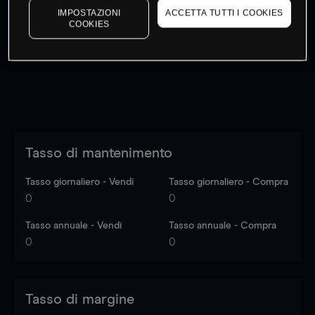
IMPOSTAZIONI
ACCETTA TUTTI I COOKIES
I prezzi sono solo indicativi.
Accedi
per vedere gli ultimi
COOKIES
dati di mercato
Log in
to see latest market data
Tasso di mantenimento
Tasso giornaliero - Vendi
Tasso giornaliero - Compra
0
0
Tasso annuale - Vendi
Tasso annuale - Compra
0
0
Tasso di margine