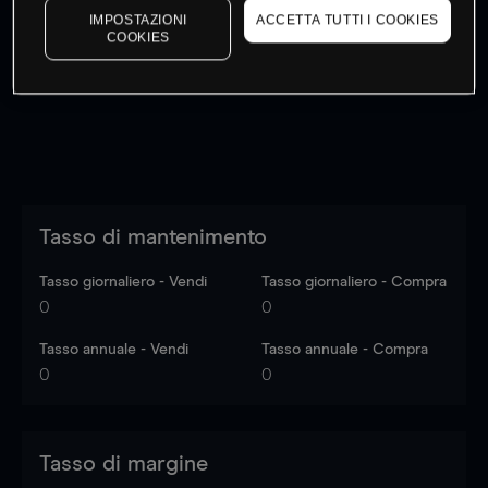
IMPOSTAZIONI
ACCETTA TUTTI I COOKIES
I prezzi sono solo indicativi.
Accedi
per vedere gli ultimi
COOKIES
dati di mercato
Log in
to see latest market data
Tasso di mantenimento
Tasso giornaliero - Vendi
Tasso giornaliero - Compra
0
0
Tasso annuale - Vendi
Tasso annuale - Compra
0
0
Tasso di margine