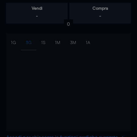
Vendi
Compra
-
-
0
1G
3G
1S
1M
3M
1A