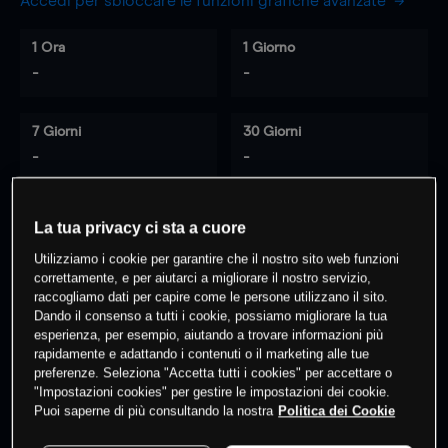
Accedi per sbloccare le funzioni grafiche avanzate
1 Ora
1 Giorno
-
-
7 Giorni
30 Giorni
-
-
La tua privacy ci sta a cuore
0
% dei clienti hanno posizioni
su
Utilizziamo i cookie per garantire che il nostro sito web funzioni
questo prodotto
correttamente, e per aiutarci a migliorare il nostro servizio,
raccogliamo dati per capire come le persone utilizzano il sito.
Dando il consenso a tutti i cookie, possiamo migliorare la tua
esperienza, per esempio, aiutando a trovare informazioni più
Fai trading
rapidamente e adattando i contenuti o il marketing alle tue
preferenze. Seleziona "Accetta tutti i cookies" per accettare o
"Impostazioni cookies" per gestire le impostazioni dei cookie.
Puoi saperne di più consultando la nostra
Politica dei Cookie