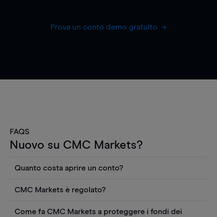
Prova un conto demo gratuito
FAQS
Nuovo su CMC Markets?
Quanto costa aprire un conto?
Non ci sono costi per aprire un conto CFD reale.
CMC Markets è regolato?
Puoi anche visualizzare gratuitamente i prezzi e
CMC Markets Germany GmbH è un broker
utilizzare strumenti come grafici, notizie Reuters
Come fa CMC Markets a proteggere i fondi dei