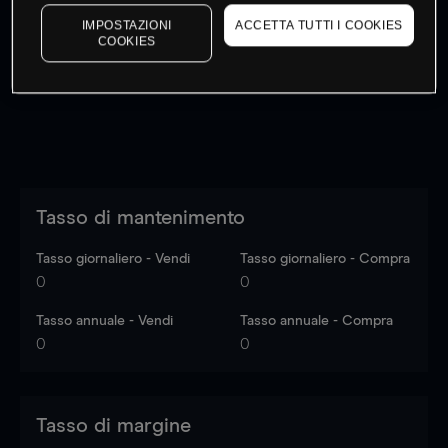
I prezzi sono solo indicativi.
Accedi
per vedere gli ultimi
IMPOSTAZIONI
ACCETTA TUTTI I COOKIES
dati di mercato
Log in
to see latest market data
COOKIES
Tasso di mantenimento
Tasso giornaliero - Vendi
Tasso giornaliero - Compra
0
0
Tasso annuale - Vendi
Tasso annuale - Compra
0
0
Tasso di margine