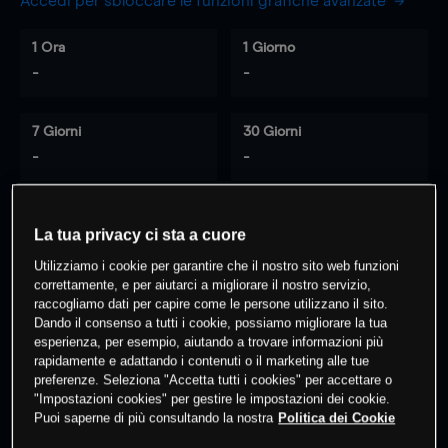
Accedi per sbloccare le funzioni grafiche avanzate
1 Ora
1 Giorno
-
-
7 Giorni
30 Giorni
-
-
La tua privacy ci sta a cuore
0
% dei clienti hanno posizioni
su
Utilizziamo i cookie per garantire che il nostro sito web funzioni
questo prodotto
correttamente, e per aiutarci a migliorare il nostro servizio,
raccogliamo dati per capire come le persone utilizzano il sito.
Dando il consenso a tutti i cookie, possiamo migliorare la tua
Fai trading
esperienza, per esempio, aiutando a trovare informazioni più
rapidamente e adattando i contenuti o il marketing alle tue
preferenze. Seleziona "Accetta tutti i cookies" per accettare o
"Impostazioni cookies" per gestire le impostazioni dei cookie.
Puoi saperne di più consultando la nostra
Politica dei Cookie