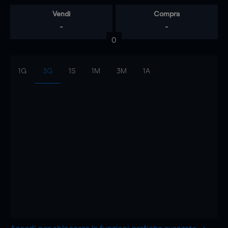
Vendi
Compra
-
-
0
1G
3G
1S
1M
3M
1A