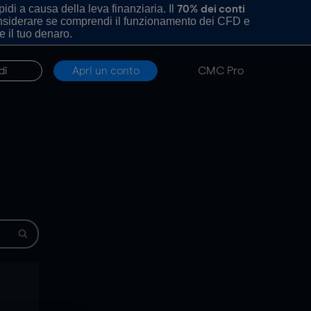
di a causa della leva finanziaria. Il
70% dei conti
onsiderare se comprendi il funzionamento dei CFD e
e il tuo denaro.
di
Apri un conto
CMC Pro