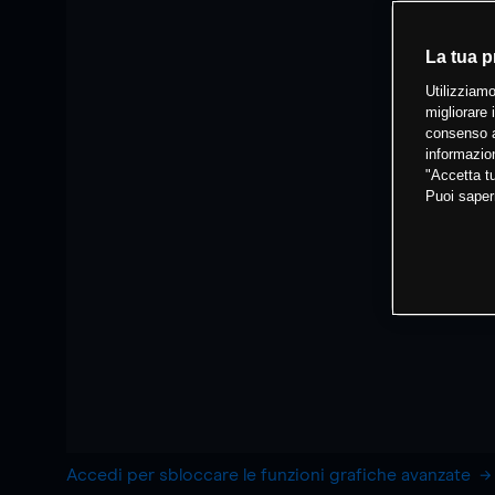
La tua p
Utilizziamo
migliorare 
consenso a
informazion
"Accetta tu
Puoi saper
Accedi per sbloccare le funzioni grafiche avanzate