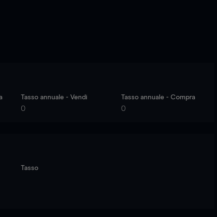
a
Tasso annuale - Vendi
Tasso annuale - Compra
0
0
Tasso