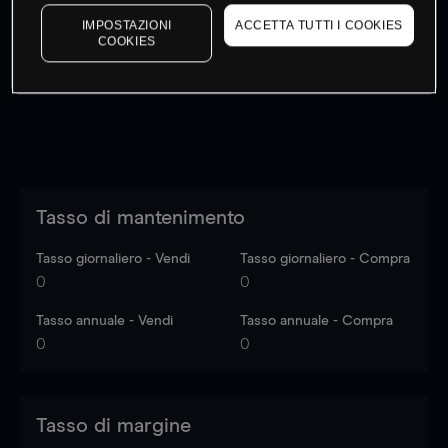
I prezzi sono solo indicativi.
Accedi
per vedere gli ultimi
IMPOSTAZIONI
ACCETTA TUTTI I COOKIES
dati di mercato
Log in
to see latest market data
COOKIES
Tasso di mantenimento
Tasso giornaliero - Vendi
Tasso giornaliero - Compra
0
0
Tasso annuale - Vendi
Tasso annuale - Compra
0
0
Tasso di margine