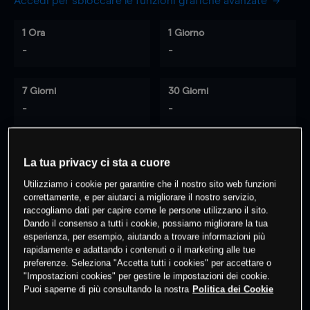
Accedi per sbloccare le funzioni grafiche avanzate
1 Ora
1 Giorno
-
-
7 Giorni
30 Giorni
-
-
La tua privacy ci sta a cuore
0
% dei clienti hanno posizioni
su
Utilizziamo i cookie per garantire che il nostro sito web funzioni
questo prodotto
correttamente, e per aiutarci a migliorare il nostro servizio,
raccogliamo dati per capire come le persone utilizzano il sito.
Dando il consenso a tutti i cookie, possiamo migliorare la tua
Fai trading
esperienza, per esempio, aiutando a trovare informazioni più
rapidamente e adattando i contenuti o il marketing alle tue
preferenze. Seleziona "Accetta tutti i cookies" per accettare o
"Impostazioni cookies" per gestire le impostazioni dei cookie.
Puoi saperne di più consultando la nostra
Politica dei Cookie