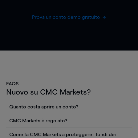
Prova un conto demo gratuito
FAQS
Nuovo su CMC Markets?
Quanto costa aprire un conto?
Non ci sono costi per aprire un conto CFD reale.
CMC Markets è regolato?
Puoi anche visualizzare gratuitamente i prezzi e
CMC Markets Germany GmbH è un broker
utilizzare strumenti come grafici, notizie Reuters
Come fa CMC Markets a proteggere i fondi dei