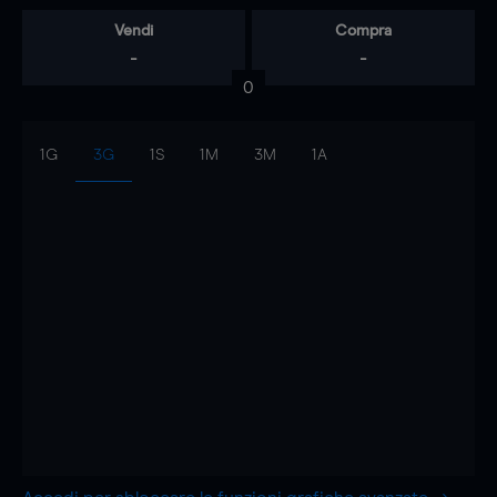
Vendi
Compra
-
-
0
1G
3G
1S
1M
3M
1A