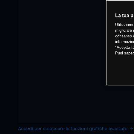
La tua p
Utilizziamo
migliorare 
consenso a
informazion
"Accetta tu
Puoi saper
Accedi per sbloccare le funzioni grafiche avanzate