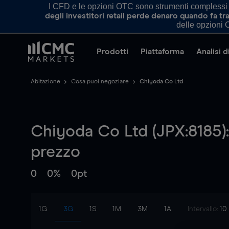
I CFD e le opzioni OTC sono strumenti complessi e 
degli investitori retail perde denaro quando fa 
delle opzioni O
Prodotti
Piattaforma
Analisi 
Abitazione
Cosa puoi negoziare
Chiyoda Co Ltd
Chiyoda Co Ltd (JPX:8185):
prezzo
0
0%
0pt
1G
3G
1S
1M
3M
1A
Intervallo:
10