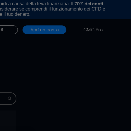
di a causa della leva finanziaria. Il
70% dei conti
onsiderare se comprendi il funzionamento dei CFD e
e il tuo denaro.
di
Apri un conto
CMC Pro