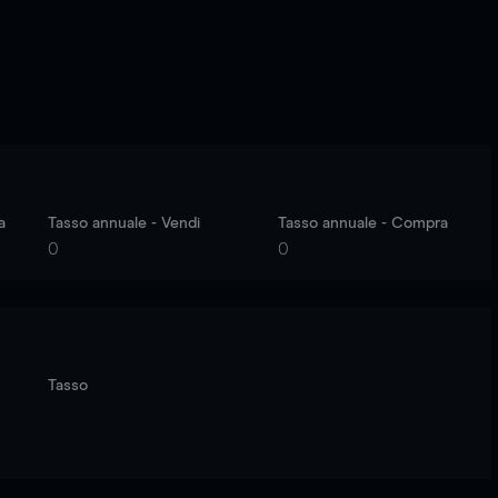
a
Tasso annuale - Vendi
Tasso annuale - Compra
0
0
Tasso