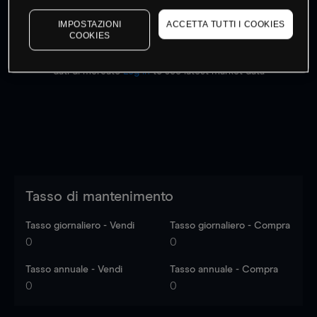
IMPOSTAZIONI
ACCETTA TUTTI I COOKIES
COOKIES
I prezzi sono solo indicativi.
Accedi
per vedere gli ultimi
dati di mercato
Log in
to see latest market data
Tasso di mantenimento
Tasso giornaliero - Vendi
Tasso giornaliero - Compra
0
0
Tasso annuale - Vendi
Tasso annuale - Compra
0
0