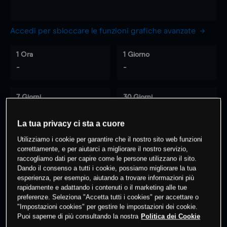
Accedi per sbloccare le funzioni grafiche avanzate
1 Ora
1 Giorno
-
-
7 Giorni
30 Giorni
-
-
La tua privacy ci sta a cuore
Utilizziamo i cookie per garantire che il nostro sito web funzioni
correttamente, e per aiutarci a migliorare il nostro servizio,
0
% dei clienti hanno posizioni
su
raccogliamo dati per capire come le persone utilizzano il sito.
questo prodotto
Dando il consenso a tutti i cookie, possiamo migliorare la tua
esperienza, per esempio, aiutando a trovare informazioni più
rapidamente e adattando i contenuti o il marketing alle tue
preferenze. Seleziona "Accetta tutti i cookies" per accettare o
Fai trading
"Impostazioni cookies" per gestire le impostazioni dei cookie.
Puoi saperne di più consultando la nostra
Politica dei Cookie