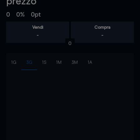
prezzo
0
0%
0pt
Vendi
Compra
-
-
0
1G
3G
1S
1M
3M
1A