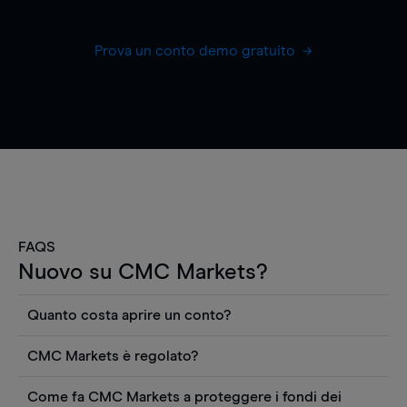
Prova un conto demo gratuito
FAQS
Nuovo su CMC Markets?
Quanto costa aprire un conto?
Non ci sono costi per aprire un conto CFD reale.
CMC Markets è regolato?
Puoi anche visualizzare gratuitamente i prezzi e
CMC Markets Germany GmbH è un broker
utilizzare strumenti come grafici, notizie Reuters
Come fa CMC Markets a proteggere i fondi dei