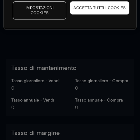
I prezzi sono solo indicativi.
Accedi
per vedere gli ultimi
IMPOSTAZIONI
ACCETTA TUTTI I COOKIES
dati di mercato
Log in
to see latest market data
COOKIES
Tasso di mantenimento
Tasso giornaliero - Vendi
Tasso giornaliero - Compra
0
0
Tasso annuale - Vendi
Tasso annuale - Compra
0
0
Tasso di margine