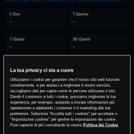
Accedi per sbloccare le funzioni grafiche avanzate
1 Ora
1 Giorno
-
-
7 Giorni
30 Giorni
-
-
La tua privacy ci sta a cuore
0
% dei clienti hanno posizioni
su
Utilizziamo i cookie per garantire che il nostro sito web funzioni
questo prodotto
correttamente, e per aiutarci a migliorare il nostro servizio,
raccogliamo dati per capire come le persone utilizzano il sito.
Dando il consenso a tutti i cookie, possiamo migliorare la tua
Fai trading
esperienza, per esempio, aiutando a trovare informazioni più
rapidamente e adattando i contenuti o il marketing alle tue
preferenze. Seleziona "Accetta tutti i cookies" per accettare o
"Impostazioni cookies" per gestire le impostazioni dei cookie.
Puoi saperne di più consultando la nostra
Politica dei Cookie