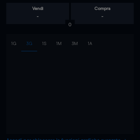
Vendi
Compra
-
-
0
1G
3G
1S
1M
3M
1A