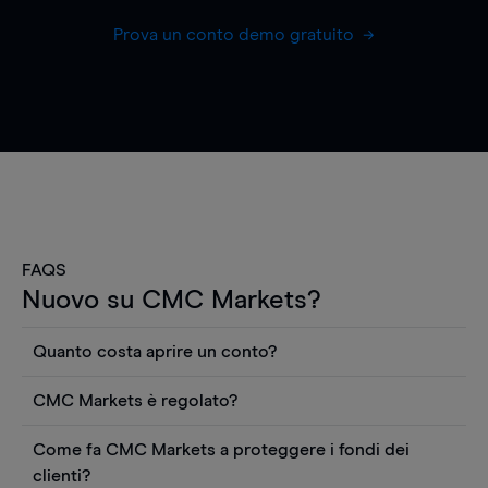
Prova un conto demo gratuito
FAQS
Nuovo su CMC Markets?
Quanto costa aprire un conto?
Non ci sono costi per aprire un conto CFD reale.
CMC Markets è regolato?
Puoi anche visualizzare gratuitamente i prezzi e
CMC Markets Germany GmbH è un broker
utilizzare strumenti come grafici, notizie Reuters
Come fa CMC Markets a proteggere i fondi dei
regolamentato dall'Autorità federale tedesca di
o rapporti quantitativi sui titoli azionari di
clienti?