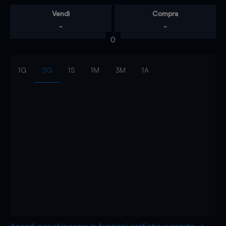
Vendi
Compra
-
-
0
1G
3G
1S
1M
3M
1A