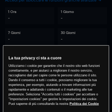
Accedi per sbloccare le funzioni grafiche avanzate
1 Ora
1 Giorno
-
-
7 Giorni
30 Giorni
-
-
La tua privacy ci sta a cuore
0
% dei clienti hanno posizioni
su
Utilizziamo i cookie per garantire che il nostro sito web funzioni
questo prodotto
correttamente, e per aiutarci a migliorare il nostro servizio,
raccogliamo dati per capire come le persone utilizzano il sito.
Dando il consenso a tutti i cookie, possiamo migliorare la tua
Fai trading
esperienza, per esempio, aiutando a trovare informazioni più
rapidamente e adattando i contenuti o il marketing alle tue
preferenze. Seleziona "Accetta tutti i cookies" per accettare o
"Impostazioni cookies" per gestire le impostazioni dei cookie.
Puoi saperne di più consultando la nostra
Politica dei Cookie