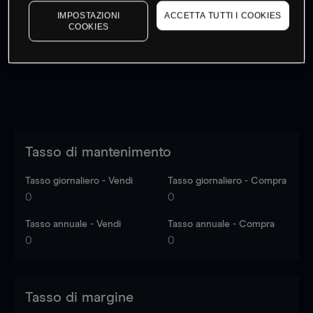
I prezzi sono solo indicativi.
Accedi
per vedere gli ultimi
IMPOSTAZIONI
ACCETTA TUTTI I COOKIES
COOKIES
dati di mercato
Log in
to see latest market data
Tasso di mantenimento
Tasso giornaliero - Vendi
Tasso giornaliero - Compra
0
0
Tasso annuale - Vendi
Tasso annuale - Compra
0
0
Tasso di margine