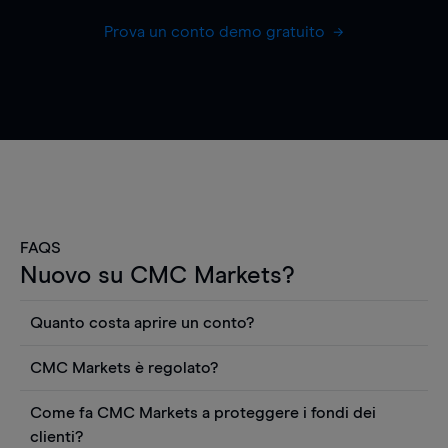
Prova un conto demo gratuito
FAQS
Nuovo su CMC Markets?
Quanto costa aprire un conto?
Non ci sono costi per aprire un conto CFD reale.
CMC Markets è regolato?
Puoi anche visualizzare gratuitamente i prezzi e
CMC Markets Germany GmbH è un broker
utilizzare strumenti come grafici, notizie Reuters
Come fa CMC Markets a proteggere i fondi dei
regolamentato dall'Autorità federale tedesca di
o rapporti quantitativi sui titoli azionari di
clienti?