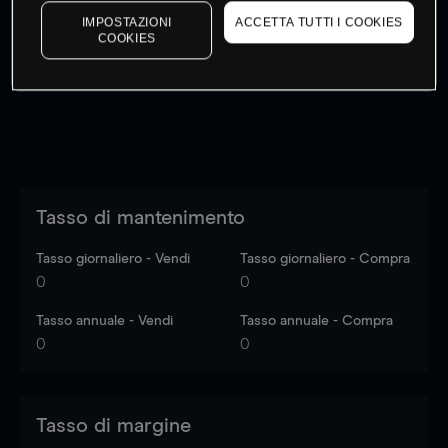
I prezzi sono solo indicativi.
Accedi
per vedere gli ultimi
IMPOSTAZIONI
ACCETTA TUTTI I COOKIES
COOKIES
dati di mercato
Log in
to see latest market data
Tasso di mantenimento
Tasso giornaliero - Vendi
Tasso giornaliero - Compra
0
0
Tasso annuale - Vendi
Tasso annuale - Compra
0
0
Tasso di margine