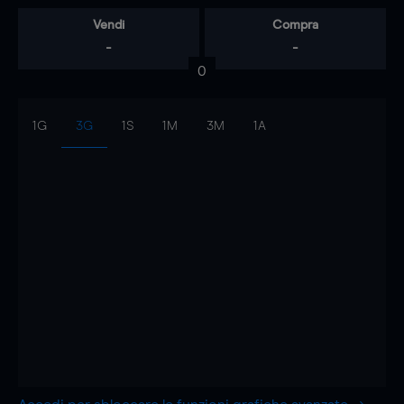
Vendi
Compra
-
-
0
1G
3G
1S
1M
3M
1A