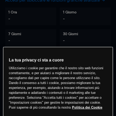
Accedi per sbloccare le funzioni grafiche avanzate
1 Ora
1 Giorno
-
-
7 Giorni
30 Giorni
-
-
La tua privacy ci sta a cuore
0
% dei clienti hanno posizioni
su
Utilizziamo i cookie per garantire che il nostro sito web funzioni
questo prodotto
correttamente, e per aiutarci a migliorare il nostro servizio,
raccogliamo dati per capire come le persone utilizzano il sito.
Dando il consenso a tutti i cookie, possiamo migliorare la tua
Fai trading
esperienza, per esempio, aiutando a trovare informazioni più
rapidamente e adattando i contenuti o il marketing alle tue
preferenze. Seleziona "Accetta tutti i cookies" per accettare o
"Impostazioni cookies" per gestire le impostazioni dei cookie.
Puoi saperne di più consultando la nostra
Politica dei Cookie