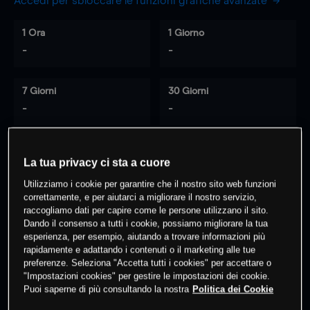
Accedi per sbloccare le funzioni grafiche avanzate
1 Ora
1 Giorno
-
-
7 Giorni
30 Giorni
-
-
La tua privacy ci sta a cuore
0
% dei clienti hanno posizioni
su
Utilizziamo i cookie per garantire che il nostro sito web funzioni
questo prodotto
correttamente, e per aiutarci a migliorare il nostro servizio,
raccogliamo dati per capire come le persone utilizzano il sito.
Dando il consenso a tutti i cookie, possiamo migliorare la tua
Fai trading
esperienza, per esempio, aiutando a trovare informazioni più
rapidamente e adattando i contenuti o il marketing alle tue
preferenze. Seleziona "Accetta tutti i cookies" per accettare o
"Impostazioni cookies" per gestire le impostazioni dei cookie.
Puoi saperne di più consultando la nostra
Politica dei Cookie