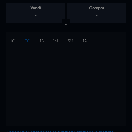
Vendi
Compra
-
-
0
1G
3G
1S
1M
3M
1A