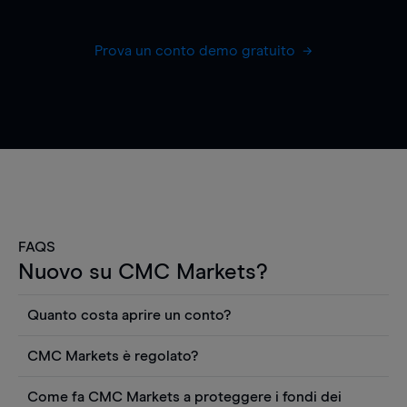
Prova un conto demo gratuito
FAQS
Nuovo su CMC Markets?
Quanto costa aprire un conto?
Non ci sono costi per aprire un conto CFD reale.
CMC Markets è regolato?
Puoi anche visualizzare gratuitamente i prezzi e
CMC Markets Germany GmbH è un broker
utilizzare strumenti come grafici, notizie Reuters
Come fa CMC Markets a proteggere i fondi dei