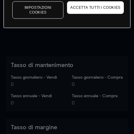
I prezzi sono solo indicativi.
Accedi
per vedere gli ultimi
IMPOSTAZIONI
ACCETTA TUTTI I COOKIES
dati di mercato
Log in
to see latest market data
COOKIES
Tasso di mantenimento
Tasso giornaliero - Vendi
Tasso giornaliero - Compra
0
0
Tasso annuale - Vendi
Tasso annuale - Compra
0
0
Tasso di margine