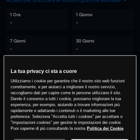
Accedi per sbloccare le funzioni grafiche avanzate
1 Ora
1 Giorno
-
-
7 Giorni
30 Giorni
-
-
La tua privacy ci sta a cuore
0
% dei clienti hanno posizioni
su
Utilizziamo i cookie per garantire che il nostro sito web funzioni
questo prodotto
correttamente, e per aiutarci a migliorare il nostro servizio,
raccogliamo dati per capire come le persone utilizzano il sito.
Dando il consenso a tutti i cookie, possiamo migliorare la tua
esperienza, per esempio, aiutando a trovare informazioni più
Fai trading
rapidamente e adattando i contenuti o il marketing alle tue
preferenze. Seleziona "Accetta tutti i cookies" per accettare o
"Impostazioni cookies" per gestire le impostazioni dei cookie.
Puoi saperne di più consultando la nostra
Politica dei Cookie