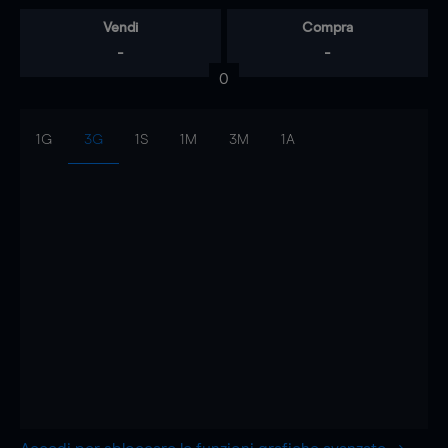
Vendi
Compra
-
-
0
1G
3G
1S
1M
3M
1A