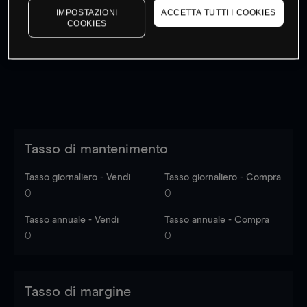
IMPOSTAZIONI
ACCETTA TUTTI I COOKIES
I prezzi sono solo indicativi.
Accedi
per vedere gli ultimi
COOKIES
dati di mercato
Log in
to see latest market data
Tasso di mantenimento
Tasso giornaliero - Vendi
Tasso giornaliero - Compra
0
0
Tasso annuale - Vendi
Tasso annuale - Compra
0
0
Tasso di margine