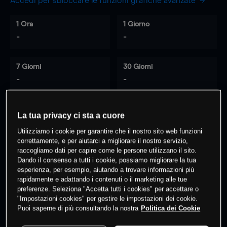
Accedi per sbloccare le funzioni grafiche avanzate
1 Ora
1 Giorno
-
-
7 Giorni
30 Giorni
-
-
La tua privacy ci sta a cuore
0
% dei clienti hanno posizioni
su
Utilizziamo i cookie per garantire che il nostro sito web funzioni
questo prodotto
correttamente, e per aiutarci a migliorare il nostro servizio,
raccogliamo dati per capire come le persone utilizzano il sito.
Dando il consenso a tutti i cookie, possiamo migliorare la tua
esperienza, per esempio, aiutando a trovare informazioni più
Fai trading
rapidamente e adattando i contenuti o il marketing alle tue
preferenze. Seleziona "Accetta tutti i cookies" per accettare o
"Impostazioni cookies" per gestire le impostazioni dei cookie.
Puoi saperne di più consultando la nostra
Politica dei Cookie