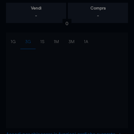
Vendi
Compra
-
-
0
1G
3G
1S
1M
3M
1A