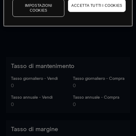
IMPOSTAZIONI
ACCETTA TUTTI I COOKIES
I prezzi sono solo indicativi.
Accedi
per vedere gli ultimi
COOKIES
dati di mercato
Log in
to see latest market data
Tasso di mantenimento
Tasso giornaliero - Vendi
Tasso giornaliero - Compra
0
0
Tasso annuale - Vendi
Tasso annuale - Compra
0
0
Tasso di margine