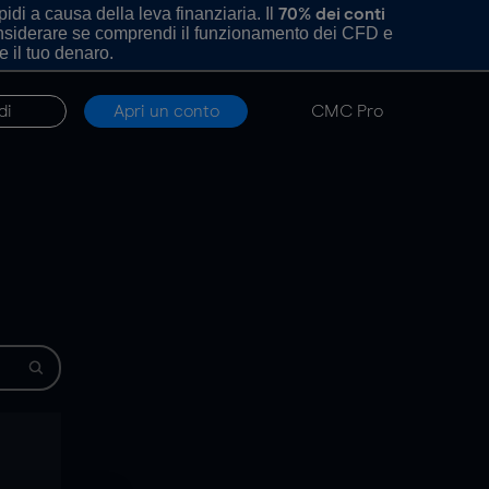
di a causa della leva finanziaria. Il
70% dei conti
onsiderare se comprendi il funzionamento dei CFD e
e il tuo denaro.
di
Apri un conto
CMC Pro