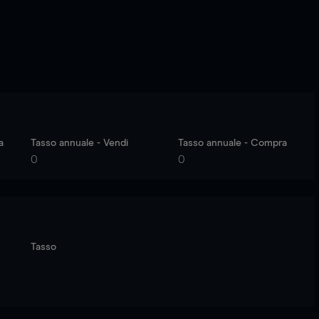
a
Tasso annuale - Vendi
Tasso annuale - Compra
0
0
Tasso