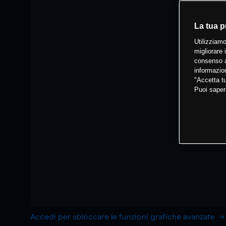
La tua p
Utilizziamo
migliorare 
consenso a
informazion
"Accetta tu
Puoi saper
Accedi per sbloccare le funzioni grafiche avanzate