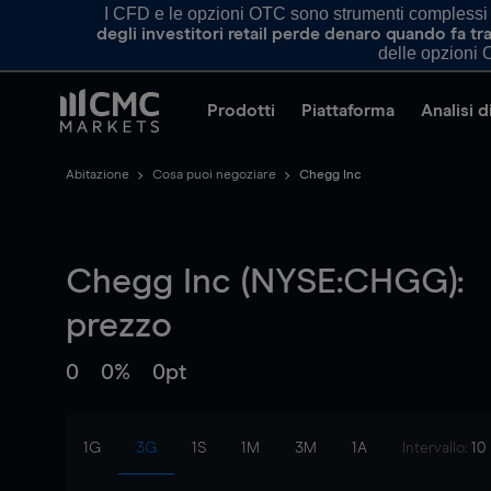
I CFD e le opzioni OTC sono strumenti complessi e 
degli investitori retail perde denaro quando fa 
delle opzioni O
Prodotti
Piattaforma
Analisi 
Abitazione
Cosa puoi negoziare
Chegg Inc
Chegg Inc (NYSE:CHGG):
prezzo
0
0%
0pt
1G
3G
1S
1M
3M
1A
Intervallo:
10