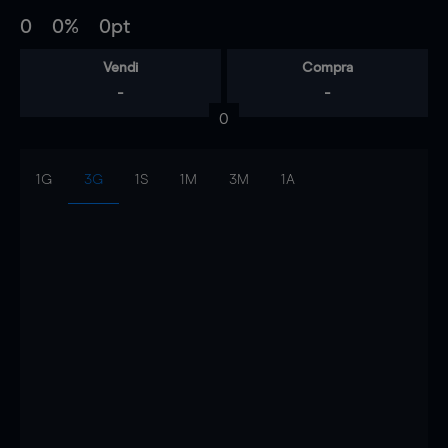
0
0%
0pt
Vendi
Compra
-
-
0
1G
3G
1S
1M
3M
1A