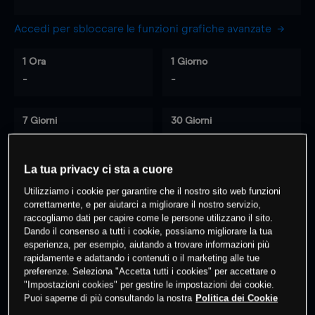
Accedi per sbloccare le funzioni grafiche avanzate
1 Ora
1 Giorno
-
-
7 Giorni
30 Giorni
-
-
La tua privacy ci sta a cuore
Utilizziamo i cookie per garantire che il nostro sito web funzioni
0
% dei clienti hanno posizioni
su
correttamente, e per aiutarci a migliorare il nostro servizio,
questo prodotto
raccogliamo dati per capire come le persone utilizzano il sito.
Dando il consenso a tutti i cookie, possiamo migliorare la tua
esperienza, per esempio, aiutando a trovare informazioni più
rapidamente e adattando i contenuti o il marketing alle tue
Fai trading
preferenze. Seleziona "Accetta tutti i cookies" per accettare o
"Impostazioni cookies" per gestire le impostazioni dei cookie.
Puoi saperne di più consultando la nostra
Politica dei Cookie