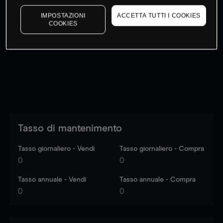
IMPOSTAZIONI
ACCETTA TUTTI I COOKIES
COOKIES
I prezzi sono solo indicativi.
Accedi
per vedere gli ultimi
dati di mercato
Log in
to see latest market data
Tasso di mantenimento
Tasso giornaliero - Vendi
Tasso giornaliero - Compra
0
0
Tasso annuale - Vendi
Tasso annuale - Compra
0
0