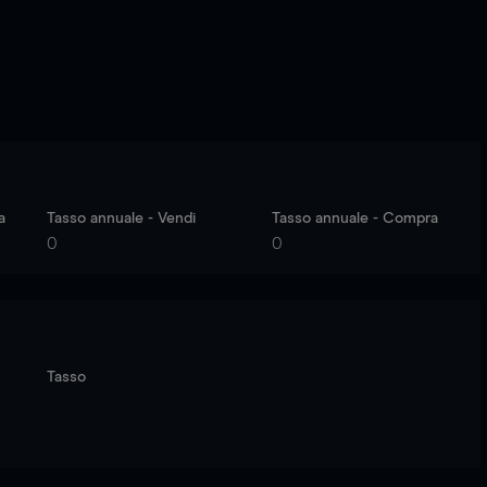
a
Tasso annuale - Vendi
Tasso annuale - Compra
0
0
Tasso