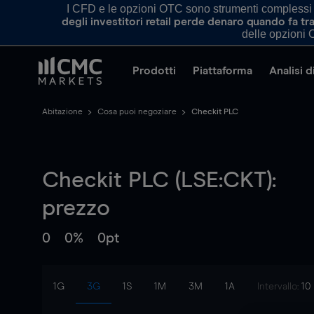
I CFD e le opzioni OTC sono strumenti complessi e 
degli investitori retail perde denaro quando fa 
delle opzioni O
Prodotti
Piattaforma
Analisi 
Abitazione
Cosa puoi negoziare
Checkit PLC
Checkit PLC (LSE:CKT):
prezzo
0
0%
0pt
1G
3G
1S
1M
3M
1A
Intervallo:
10