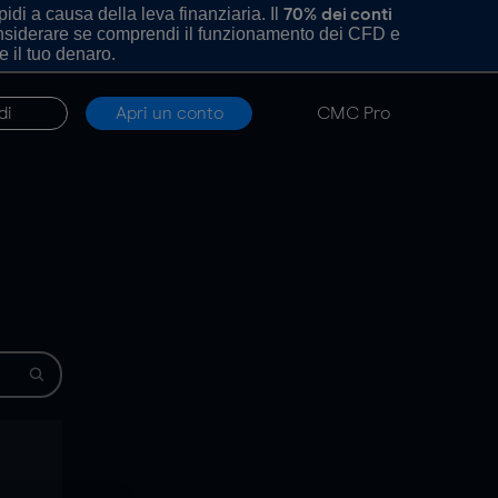
di a causa della leva finanziaria. Il
70% dei conti
onsiderare se comprendi il funzionamento dei CFD e
e il tuo denaro.
di
Apri un conto
CMC Pro