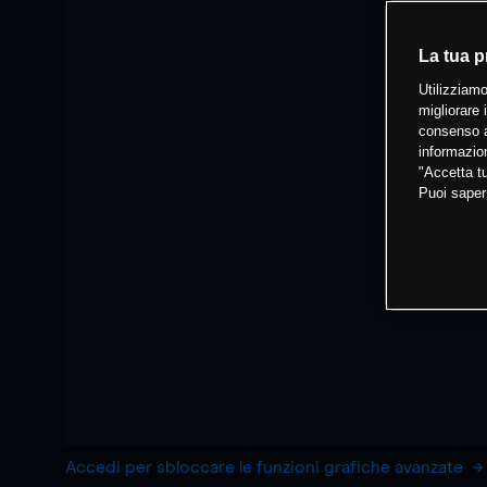
La tua p
Utilizziamo
migliorare 
consenso a
informazion
"Accetta tu
Puoi saper
Accedi per sbloccare le funzioni grafiche avanzate