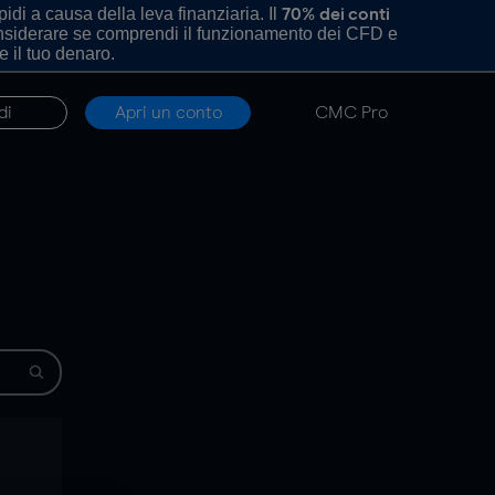
di a causa della leva finanziaria. Il
70% dei conti
onsiderare se comprendi il funzionamento dei CFD e
e il tuo denaro.
di
Apri un conto
CMC Pro