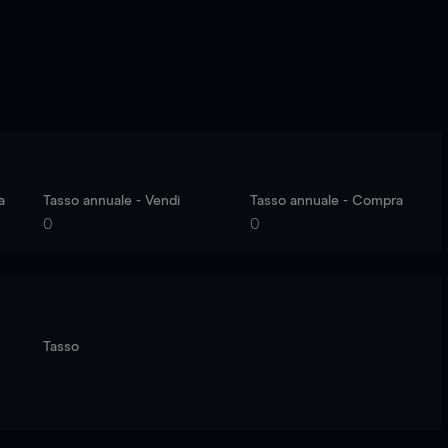
a
Tasso annuale - Vendi
Tasso annuale - Compra
0
0
Tasso