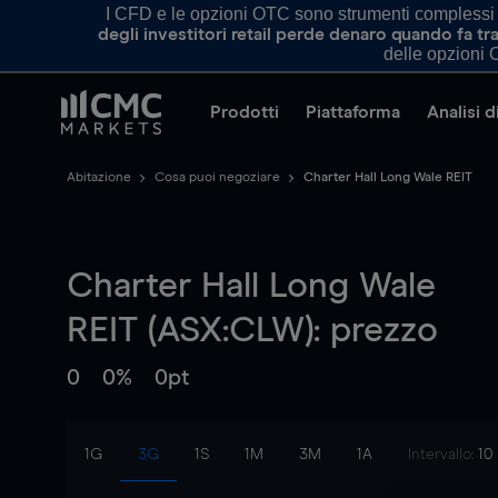
I CFD e le opzioni OTC sono strumenti complessi e 
degli investitori retail perde denaro quando fa 
delle opzioni O
Prodotti
Piattaforma
Analisi 
Abitazione
Cosa puoi negoziare
Charter Hall Long Wale REIT
Charter Hall Long Wale
REIT (ASX:CLW): prezzo
0
0%
0pt
1G
3G
1S
1M
3M
1A
Intervallo:
10