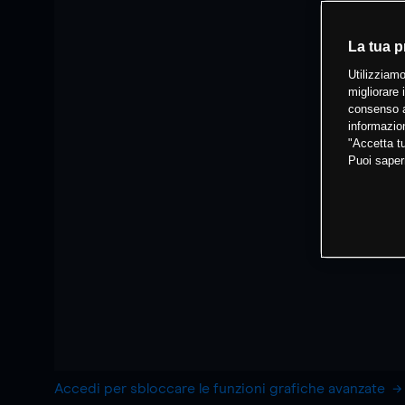
La tua p
Utilizziamo
migliorare 
consenso a
informazion
"Accetta tu
Puoi saper
Accedi per sbloccare le funzioni grafiche avanzate