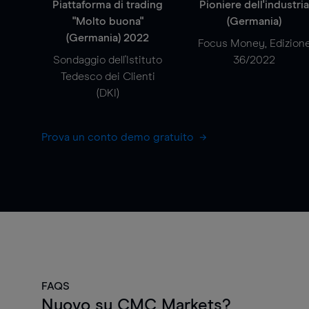
Piattaforma di trading
Pioniere dell'industri
"Molto buona"
(Germania)
(Germania) 2022
Focus Money, Edizion
Sondaggio dell'Istituto
36/2022
Tedesco dei Clienti
(DKI)
Prova un conto demo gratuito
FAQS
Nuovo su CMC Markets?