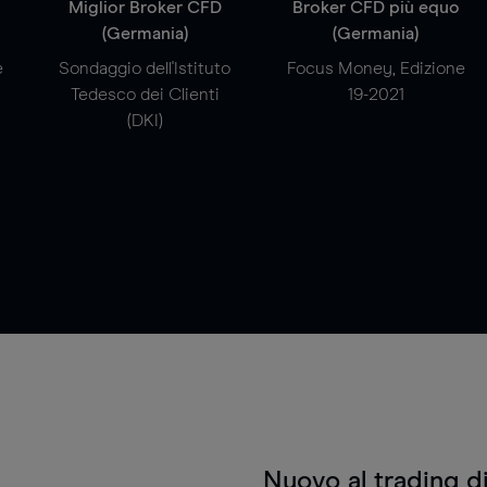
a
Miglior Broker CFD
Broker CFD più equo
(Germania)
(Germania)
e
Sondaggio dell'Istituto
Focus Money, Edizione
Tedesco dei Clienti
19-2021
(DKI)
Nuovo al trading d