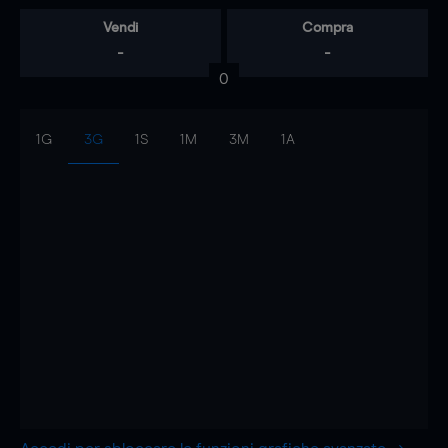
Vendi
Compra
-
-
0
1G
3G
1S
1M
3M
1A