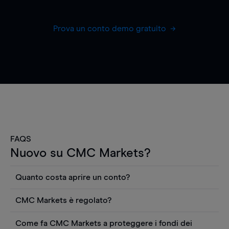
Prova un conto demo gratuito
FAQS
Nuovo su CMC Markets?
Quanto costa aprire un conto?
Non ci sono costi per aprire un conto CFD reale.
CMC Markets è regolato?
Puoi anche visualizzare gratuitamente i prezzi e
CMC Markets Germany GmbH è un broker
utilizzare strumenti come grafici, notizie Reuters
Come fa CMC Markets a proteggere i fondi dei