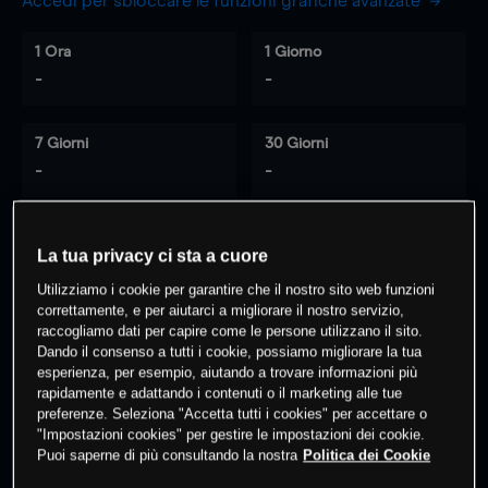
Accedi per sbloccare le funzioni grafiche avanzate
1 Ora
1 Giorno
-
-
7 Giorni
30 Giorni
-
-
La tua privacy ci sta a cuore
0
% dei clienti hanno posizioni
su
Utilizziamo i cookie per garantire che il nostro sito web funzioni
questo prodotto
correttamente, e per aiutarci a migliorare il nostro servizio,
raccogliamo dati per capire come le persone utilizzano il sito.
Dando il consenso a tutti i cookie, possiamo migliorare la tua
Fai trading
esperienza, per esempio, aiutando a trovare informazioni più
rapidamente e adattando i contenuti o il marketing alle tue
preferenze. Seleziona "Accetta tutti i cookies" per accettare o
"Impostazioni cookies" per gestire le impostazioni dei cookie.
Puoi saperne di più consultando la nostra
Politica dei Cookie