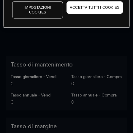
I prezzi sono solo indicativi.
Accedi
per vedere gli ultimi
IMPOSTAZIONI
ACCETTA TUTTI I COOKIES
dati di mercato
Log in
to see latest market data
COOKIES
Tasso di mantenimento
Tasso giornaliero - Vendi
Tasso giornaliero - Compra
0
0
Tasso annuale - Vendi
Tasso annuale - Compra
0
0
Tasso di margine