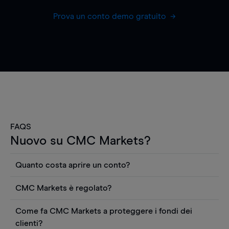
Prova un conto demo gratuito
FAQS
Nuovo su CMC Markets?
Quanto costa aprire un conto?
Non ci sono costi per aprire un conto CFD reale.
CMC Markets è regolato?
Puoi anche visualizzare gratuitamente i prezzi e
CMC Markets Germany GmbH è un broker
utilizzare strumenti come grafici, notizie Reuters
Come fa CMC Markets a proteggere i fondi dei
regolamentato dall'Autorità federale tedesca di
o rapporti quantitativi sui titoli azionari di
clienti?