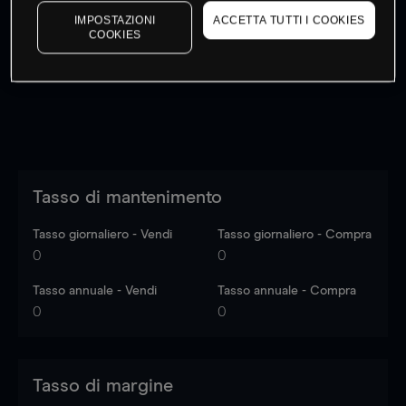
I prezzi sono solo indicativi.
Accedi
per vedere gli ultimi
IMPOSTAZIONI
ACCETTA TUTTI I COOKIES
COOKIES
dati di mercato
Log in
to see latest market data
Tasso di mantenimento
Tasso giornaliero - Vendi
Tasso giornaliero - Compra
0
0
Tasso annuale - Vendi
Tasso annuale - Compra
0
0
Tasso di margine