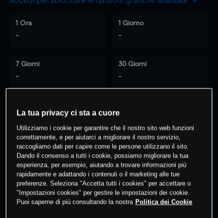
Accedi per sbloccare le funzioni grafiche avanzate
1 Ora
1 Giorno
-
-
7 Giorni
30 Giorni
-
-
La tua privacy ci sta a cuore
0
% dei clienti hanno posizioni
su
Utilizziamo i cookie per garantire che il nostro sito web funzioni
questo prodotto
correttamente, e per aiutarci a migliorare il nostro servizio,
raccogliamo dati per capire come le persone utilizzano il sito.
Dando il consenso a tutti i cookie, possiamo migliorare la tua
Fai trading
esperienza, per esempio, aiutando a trovare informazioni più
rapidamente e adattando i contenuti o il marketing alle tue
preferenze. Seleziona "Accetta tutti i cookies" per accettare o
"Impostazioni cookies" per gestire le impostazioni dei cookie.
Puoi saperne di più consultando la nostra
Politica dei Cookie