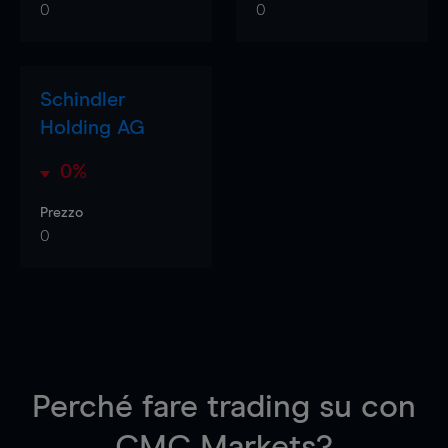
0
0
Schindler
Holding AG
0%
Prezzo
0
Perché fare trading su
con
CMC Markets?