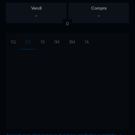
Vendi
Compra
-
-
0
1G
3G
1S
1M
3M
1A